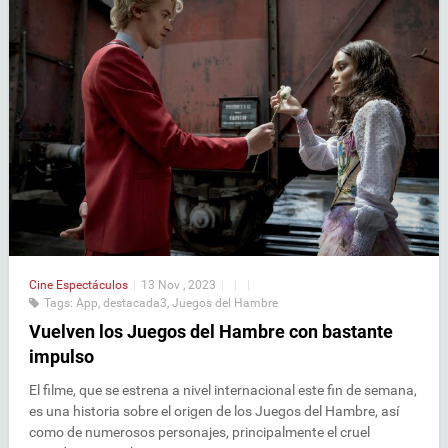
Cine
Espectáculos
|
13 Nov , 2023
|
|
|
Tags:
App
,
destacada3
,
Juegos del Hambre
Vuelven los Juegos del Hambre con bastante
impulso
El filme, que se estrena a nivel internacional este fin de semana,
es una historia sobre el origen de los Juegos del Hambre, así
como de numerosos personajes, principalmente el cruel