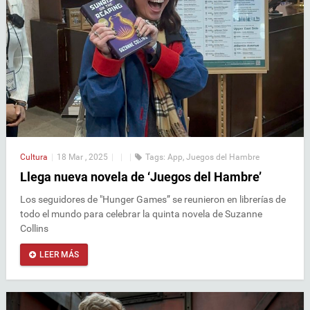
Cultura
|
18 Mar , 2025
|
|
|
Tags:
App
,
Juegos del Hambre
Llega nueva novela de ‘Juegos del Hambre’
Los seguidores de "Hunger Games” se reunieron en librerías de
todo el mundo para celebrar la quinta novela de Suzanne
Collins
LEER MÁS