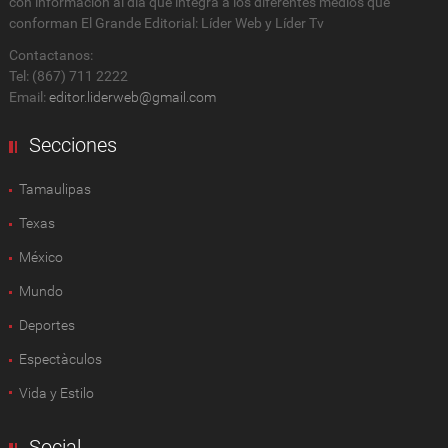
con información al día que integra a los diferentes medios que
conforman El Grande Editorial: Líder Web y Líder Tv
Contactanos:
Tel: (867) 711 2222
Email:
editor.liderweb@gmail.com
Secciones
Tamaulipas
Texas
México
Mundo
Deportes
Espectàculos
Vida y Estilo
Social