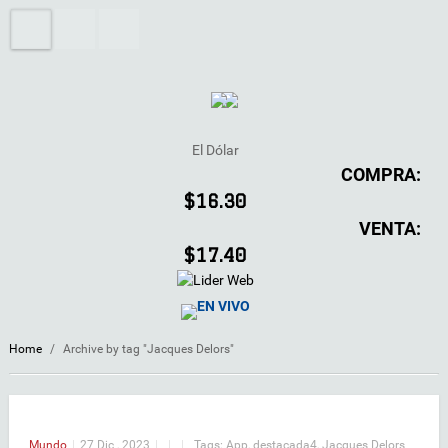
El Dólar
COMPRA:
$16.30
VENTA:
$17.40
EN VIVO
Home
/
Archive by tag "Jacques Delors"
Mundo
|
27 Dic , 2023
|
|
|
Tags:
App
,
destacada4
,
Jacques Delors