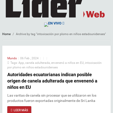
EN VIVO
Home
/
Archive by tag "intoxicación por plomo en niños estadounidenses"
Mundo
|
06 Feb , 2024
|
|
|
Tags:
App
,
canela adulterada
,
envenenó a niños en EU
,
intoxicación
por plomo en niños estadounidenses
Autoridades ecuatorianas indican posible
origen de canela adulterada que envenenó a
niños en EU
Las varitas de canela sin procesar que se utilizaron en los
productos fueron exportadas originalmente de Sri Lanka
LEER MÁS