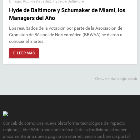
Tags:
App
,
destacada2
,
Hyde de Baltimore
Hyde de Baltimore y Schumaker de Miami, los
Managers del Año
Los resultados de la votación por parte de la Asociación de
Cronistas de Béisbol de Norteamérica (BBWAA) se dieron a
conocer el martes
LEER MÁS
Showing the single result
Concebido como una nueva plataforma tecnológica de impacto
regional, Lider Web trasciende más allá de lo tradicional al no ser
únicamente una nueva página de internet, sino más bien un portal