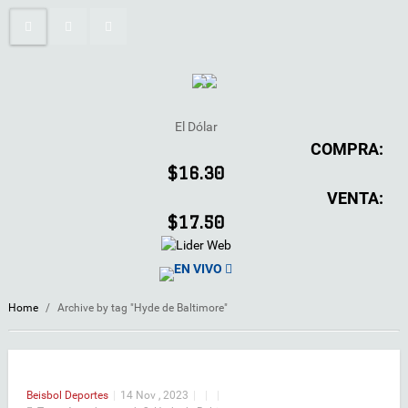
El Dólar
COMPRA:
$16.30
VENTA:
$17.50
EN VIVO
Home
/
Archive by tag "Hyde de Baltimore"
Beisbol
Deportes
|
14 Nov , 2023
|
|
|