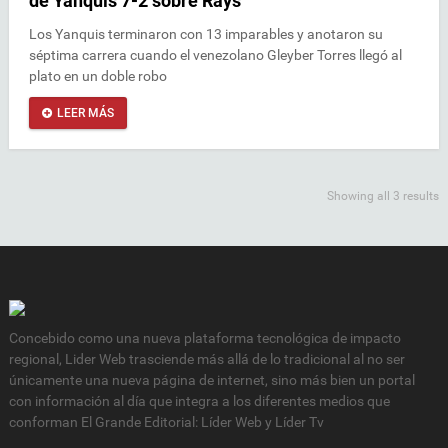
de Yanquis 7-2 sobre Rays
Los Yanquis terminaron con 13 imparables y anotaron su
séptima carrera cuando el venezolano Gleyber Torres llegó al
plato en un doble robo
LEER MÁS
Showing all 3 results
Concebido como una nueva plataforma tecnológica de impacto
regional, Lider Web trasciende más allá de lo tradicional al no ser
únicamente una nueva página de internet, sino más bien un portal
con información al día que integra a los diferentes medios que
conforman El Grande Editorial: Líder Web y Líder Tv