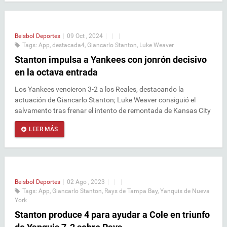
Beisbol
Deportes
|
09 Oct , 2024
|
|
|
Tags:
App
,
destacada4
,
Giancarlo Stanton
,
Luke Weaver
Stanton impulsa a Yankees con jonrón decisivo
en la octava entrada
Los Yankees vencieron 3-2 a los Reales, destacando la
actuación de Giancarlo Stanton; Luke Weaver consiguió el
salvamento tras frenar el intento de remontada de Kansas City
LEER MÁS
Beisbol
Deportes
|
02 Ago , 2023
|
|
|
Tags:
App
,
Giancarlo Stanton
,
Rays de Tampa Bay
,
Yanquis de Nueva
York
Stanton produce 4 para ayudar a Cole en triunfo