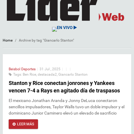
EN VIVO
Home
/
Archive by tag "Giancarlo Stanton"
Beisbol
Deportes
|
31 Jul , 2025
|
|
|
Tags:
Ben Rice
,
destacada2
,
Giancarlo Stanton
Stanton y Rice conectan jonrones y Yankees
vencen 7-4 a Rays en agitado día de traspasos
El mexicano Jonathan Aranda y Jonny DeLuca conectaron
sencillos impulsadores, Taylor Walls tuvo un doble impulsor y el
dominicano Junior Caminero elevó un elevado de sacrificio
LEER MÁS