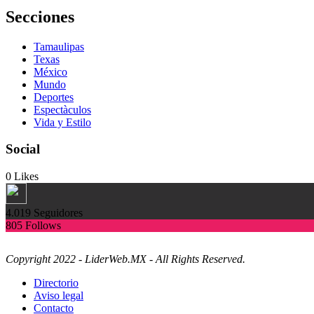
Secciones
Tamaulipas
Texas
México
Mundo
Deportes
Espectàculos
Vida y Estilo
Social
0
Likes
4.019
Seguidores
805
Follows
Copyright 2022 - LiderWeb.MX - All Rights Reserved.
Directorio
Aviso legal
Contacto