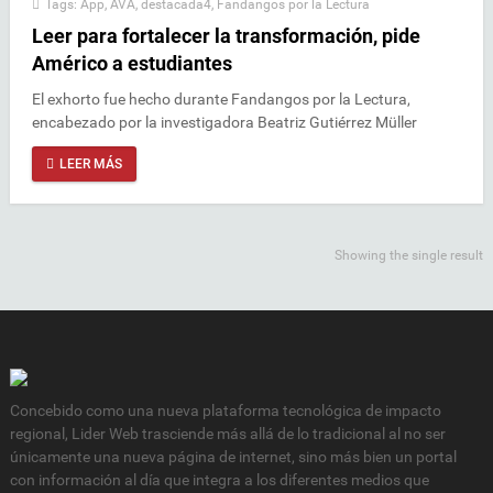
Tags:
App
,
AVA
,
destacada4
,
Fandangos por la Lectura
Leer para fortalecer la transformación, pide
Américo a estudiantes
El exhorto fue hecho durante Fandangos por la Lectura,
encabezado por la investigadora Beatriz Gutiérrez Müller
LEER MÁS
Showing the single result
Concebido como una nueva plataforma tecnológica de impacto
regional, Lider Web trasciende más allá de lo tradicional al no ser
únicamente una nueva página de internet, sino más bien un portal
con información al día que integra a los diferentes medios que