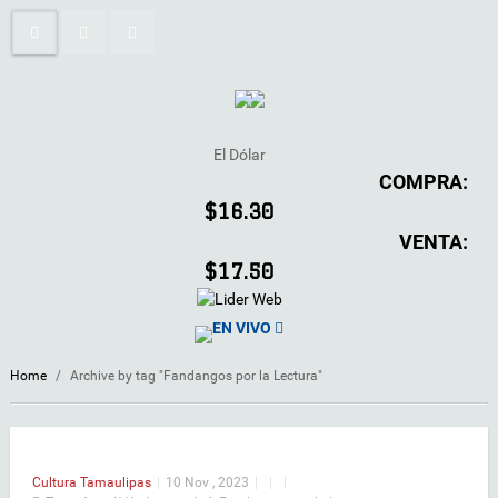
El Dólar
COMPRA:
$16.30
VENTA:
$17.50
EN VIVO
Home
/
Archive by tag "Fandangos por la Lectura"
Cultura
Tamaulipas
|
10 Nov , 2023
|
|
|