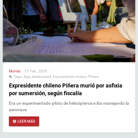
Mundo
|
07 Feb , 2024
|
|
|
Tags:
App
,
destacada4
,
Expresidente chileno Piñera
Expresidente chileno Piñera murió por asfixia
por sumersión, según fiscalía
Era un experimentado piloto de helicópteros e iba manejando la
aeronave
LEER MÁS