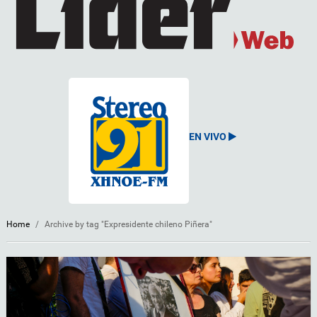
EN VIVO
Home
/
Archive by tag "Expresidente chileno Piñera"