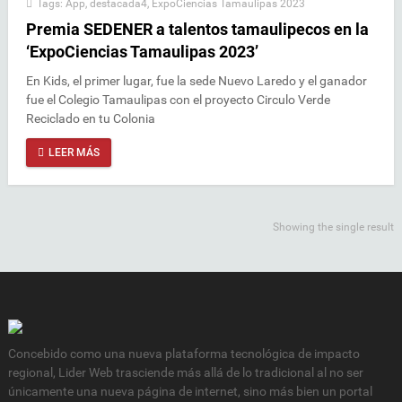
Tags:
App
,
destacada4
,
ExpoCiencias Tamaulipas 2023
Premia SEDENER a talentos tamaulipecos en la
‘ExpoCiencias Tamaulipas 2023’
En Kids, el primer lugar, fue la sede Nuevo Laredo y el ganador
fue el Colegio Tamaulipas con el proyecto Circulo Verde
Reciclado en tu Colonia
LEER MÁS
Showing the single result
Concebido como una nueva plataforma tecnológica de impacto
regional, Lider Web trasciende más allá de lo tradicional al no ser
únicamente una nueva página de internet, sino más bien un portal