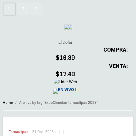
El Dólar
COMPRA:
$16.30
VENTA:
$17.40
EN VIVO
Home
/
Archive by tag "ExpoCiencias Tamaulipas 2023"
Tamaulipas
|
21 Oct , 2023
|
|
|