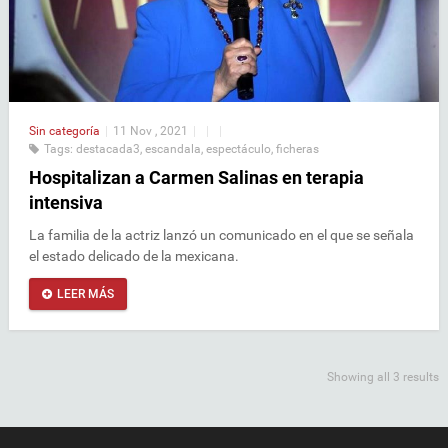
Sin categoría
|
11 Nov , 2021
|
|
|
Tags:
destacada3
,
escandala
,
espectáculo
,
ficheras
Hospitalizan a Carmen Salinas en terapia
intensiva
La familia de la actriz lanzó un comunicado en el que se señala
el estado delicado de la mexicana.
LEER MÁS
Showing all 3 results