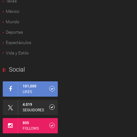
Texas
México
Mundo
Deportes
Espectàculos
Vida y Estilo
Social
101,000
LIKES
4.019
SEGUIDORES
805
FOLLOWS