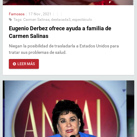
Famosos
|
17 Nov , 2021
|
|
|
Tags:
Carmen Salinas
,
destacada3
,
espectáculo
Eugenio Derbez ofrece ayuda a familia de
Carmen Salinas
Niegan la posibilidad de trasladarla a Estados Unidos para
tratar sus problemas de salud.
LEER MÁS