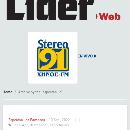
EN VIVO
Home
/
Archive by tag "espectáculo"
Espectáculos
Famosos
|
10 Sep , 2022
|
|
|
Tags:
App
,
destacada3
,
espectáculo