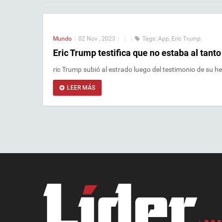
Mundo
|
02 Nov , 2023
|
|
|
Tags:
App
,
Eric Trump
Eric Trump testifica que no estaba al tant
ric Trump subió al estrado luego del testimonio de su 
LEER MÁS