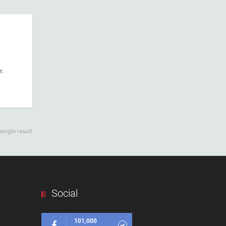
r.
ingle result
Social
101,000