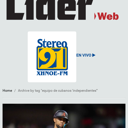
EN VIVO
Home
/
Archive by tag "equipo de cubanos ‘independientes’"