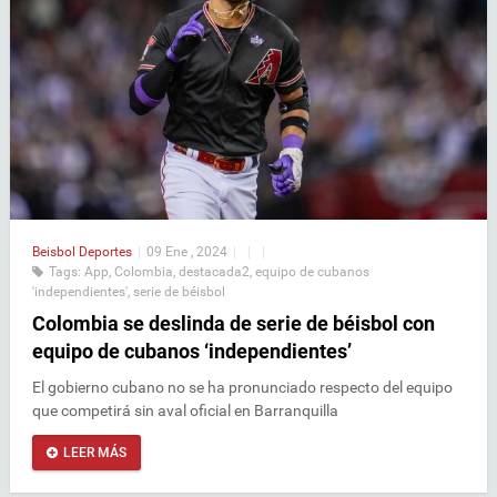
Beisbol
Deportes
|
09 Ene , 2024
|
|
|
Tags:
App
,
Colombia
,
destacada2
,
equipo de cubanos
'independientes'
,
serie de béisbol
Colombia se deslinda de serie de béisbol con
equipo de cubanos ‘independientes’
El gobierno cubano no se ha pronunciado respecto del equipo
que competirá sin aval oficial en Barranquilla
LEER MÁS