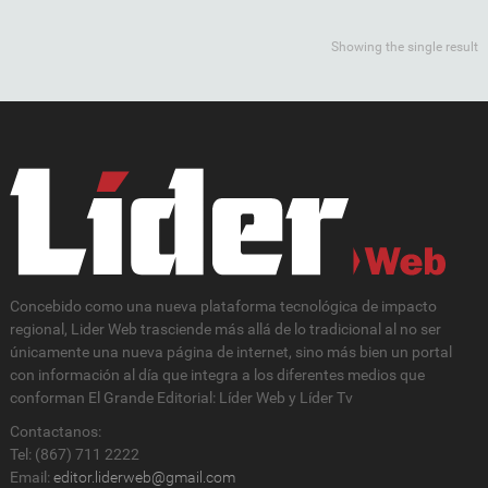
Showing the single result
Concebido como una nueva plataforma tecnológica de impacto
regional, Lider Web trasciende más allá de lo tradicional al no ser
únicamente una nueva página de internet, sino más bien un portal
con información al día que integra a los diferentes medios que
conforman El Grande Editorial: Líder Web y Líder Tv
Contactanos:
Tel: (867) 711 2222
Email:
editor.liderweb@gmail.com