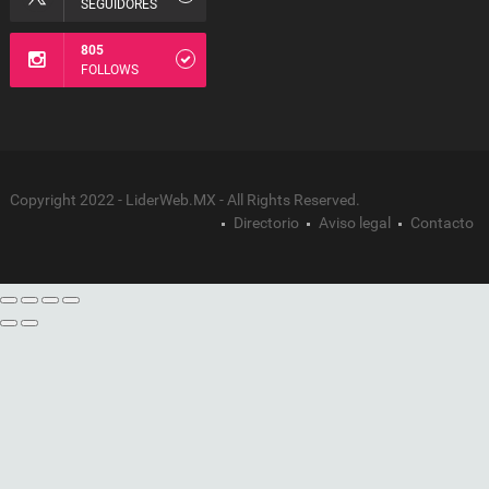
SEGUIDORES
805
FOLLOWS
Copyright 2022 - LiderWeb.MX - All Rights Reserved.
Directorio
Aviso legal
Contacto