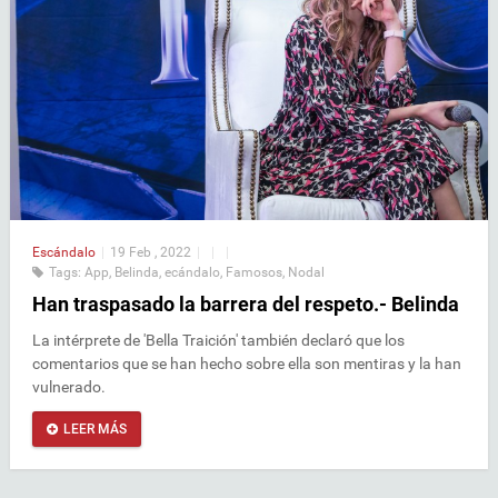
Escándalo
|
19 Feb , 2022
|
|
|
Tags:
App
,
Belinda
,
ecándalo
,
Famosos
,
Nodal
Han traspasado la barrera del respeto.- Belinda
La intérprete de 'Bella Traición' también declaró que los
comentarios que se han hecho sobre ella son mentiras y la han
vulnerado.
LEER MÁS