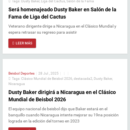
Tags:
Dusty Baker
,
Liga del Cactus
,
Salón de la Fama
Será homenajeado Dusty Baker en Salón de la
Fama de Liga del Cactus
Veterano dirigente dirige a Nicaragua en el Clásico Mundial y
espera retrasar su regreso para asistir
LEER MÁS
Beisbol
Deportes
|
28 Jul , 2025
|
|
|
Tags:
Clásico Mundial de Beisbol 2026
,
destacada2
,
Dusty Baker
,
Nicaragua
Dusty Baker dirigirá a Nicaragua en el Clásico
Mundial de Beisbol 2026
El equipo nacional de beisbol dijo que Baker estará en el
banquillo cuando Nicaragua intente mejorar su 19na posición
lograda en la edición del torneo en 2023