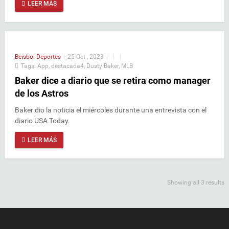
LEER MÁS
Beisbol
Deportes
|
25 Oct , 2023
|
|
|
Tags:
App
,
destacada4
,
Dusty Baker
,
MLB
Baker dice a diario que se retira como manager
de los Astros
Baker dio la noticia el miércoles durante una entrevista con el
diario USA Today.
LEER MÁS
Showing all 3 results