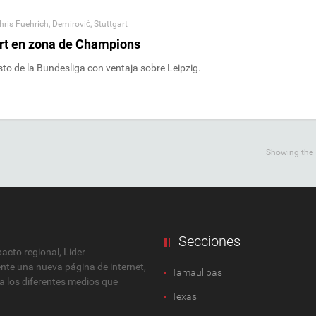
hris Fuehrich
,
Demirović
,
Stuttgart
gart en zona de Champions
esto de la Bundesliga con ventaja sobre Leipzig.
Showing the s
Secciones
cto regional, Lider
ente una nueva página de internet,
Tamaulipas
 a los diferentes medios que
Texas