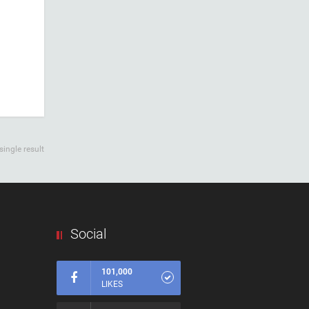
ingle result
Social
101,000
LIKES