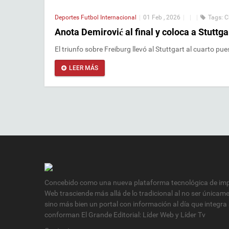
Deportes
Futbol Internacional
|
01 Feb , 2026
|
|
|
Tags:
C
Anota Demirović al final y coloca a Stutt
El triunfo sobre Freiburg llevó al Stuttgart al cuarto pu
LEER MÁS
Concebido como una nueva plataforma tecnológica de impa
Web trasciende más allá de lo tradicional al no ser únicam
sino más bien un portal con información al día que integra
conforman El Grande Editorial: Líder Web y Líder Tv