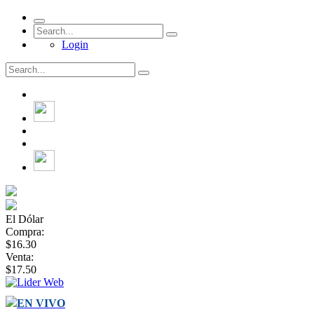
Login
El Dólar
Compra:
$16.30
Venta:
$17.50
EN VIVO