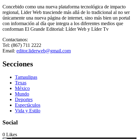
beisbol
Concebido como una nueva plataforma tecnológica de impacto
regional, Lider Web trasciende más allá de lo tradicional al no ser
únicamente una nueva página de internet, sino más bien un portal
con información al día que integra a los diferentes medios que
conforman El Grande Editorial: Líder Web y Líder Tv
Contactanos:
Tel: (867) 711 2222
Email:
editor.liderweb@gmail.com
Secciones
Tamaulipas
Texas
México
Mundo
Deportes
Espectàculos
Vida y Estilo
Social
0
Likes