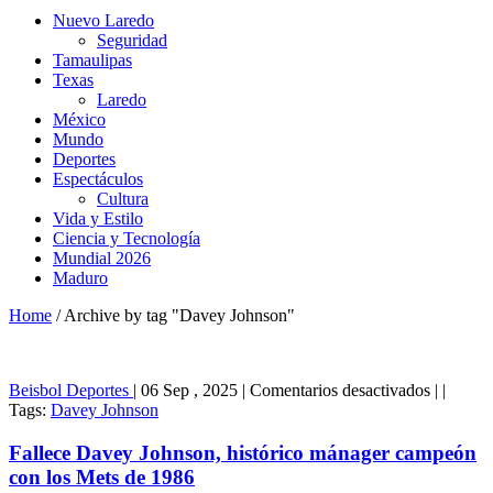
Nuevo Laredo
Seguridad
Tamaulipas
Texas
Laredo
México
Mundo
Deportes
Espectáculos
Cultura
Vida y Estilo
Ciencia y Tecnología
Mundial 2026
Maduro
Home
/
Archive by tag "Davey Johnson"
en
Beisbol
Deportes
|
06 Sep , 2025
|
Comentarios desactivados
|
|
Fallece
Tags:
Davey Johnson
Davey
Johnson,
Fallece Davey Johnson, histórico mánager campeón
histórico
con los Mets de 1986
mánager