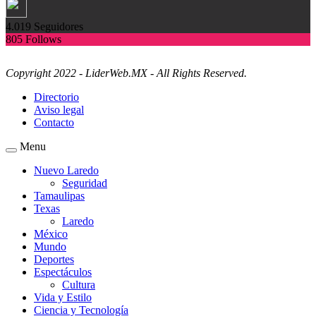
4.019
Seguidores
805
Follows
Copyright 2022 - LiderWeb.MX - All Rights Reserved.
Directorio
Aviso legal
Contacto
Menu
Nuevo Laredo
Seguridad
Tamaulipas
Texas
Laredo
México
Mundo
Deportes
Espectáculos
Cultura
Vida y Estilo
Ciencia y Tecnología