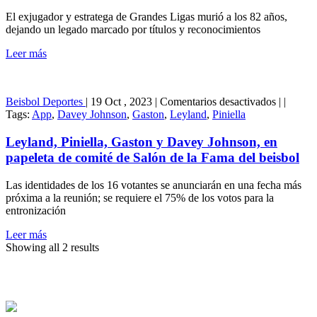
campeón
El exjugador y estratega de Grandes Ligas murió a los 82 años,
con
dejando un legado marcado por títulos y reconocimientos
los
Mets
Leer más
de
1986
en
Beisbol
Deportes
|
19 Oct , 2023
|
Comentarios desactivados
|
|
Leyland,
Tags:
App
,
Davey Johnson
,
Gaston
,
Leyland
,
Piniella
Piniella,
Gaston
Leyland, Piniella, Gaston y Davey Johnson, en
y
papeleta de comité de Salón de la Fama del beisbol
Davey
Johnson,
Las identidades de los 16 votantes se anunciarán en una fecha más
en
próxima a la reunión; se requiere el 75% de los votos para la
papeleta
entronización
de
comité
Leer más
de
Showing all 2 results
Salón
de
la
Fama
del