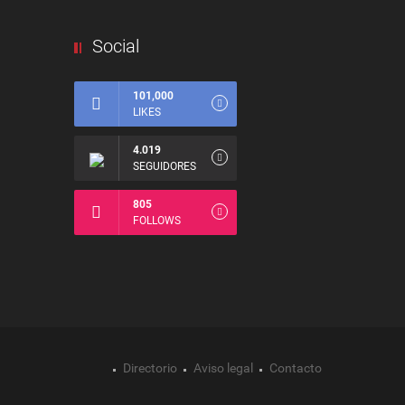
Social
101,000
LIKES
4.019
SEGUIDORES
805
FOLLOWS
Directorio
Aviso legal
Contacto