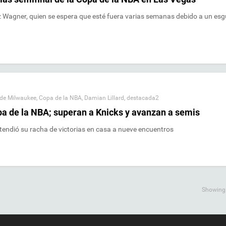
z Wagner, quien se espera que esté fuera varias semanas debido a un esg
de Milwaukee
,
Copa de la NBA
,
Damian Lillard
,
destacada2
pa de la NBA; superan a Knicks y avanzan a semis
xtendió su racha de victorias en casa a nueve encuentros
Showing a