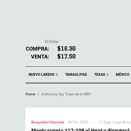
El Dólar
COMPRA:
$16.30
VENTA:
$17.50
NUEVO LAREDO
TEXAS
TAMAULIPAS
MÉXICO
Home
/
Archive by tag "Copa de la NBA"
Basquetbol
Deportes
|
09 Dic , 2025
|
|
|
Tags:
Copa de la
Magic supera 117-108 al Heat y disputará 