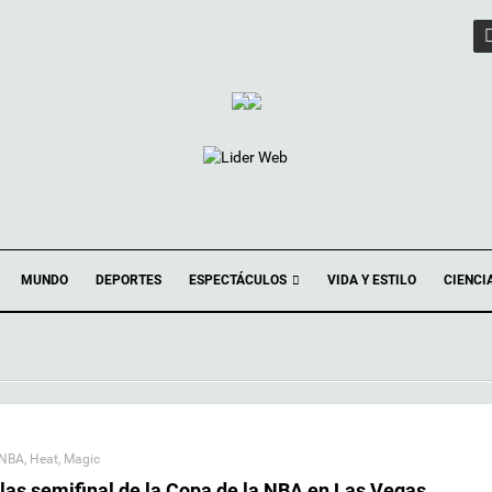
ESPECTÁCULOS
MUNDO
DEPORTES
VIDA Y ESTILO
CIENCI
 NBA
,
Heat
,
Magic
las semifinal de la Copa de la NBA en Las Vegas