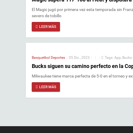
El Magic jugó por primera vez esta temporada sin Fran
severo de tobillo
LEER MÁS
Basquetbol
Deportes
|
05 Dic , 2023
|
|
|
Tags:
App
,
Bucks 
Bucks siguen su camino perfecto en la Co
Milwaukee tiene marca perfecta de 5-0 en el torneo y e
LEER MÁS