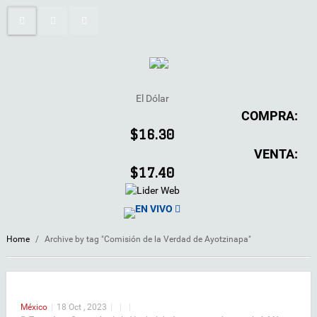
El Dólar
COMPRA:
$16.30
VENTA:
$17.40
EN VIVO
Home
/
Archive by tag "Comisión de la Verdad de Ayotzinapa"
México
|
18 Oct , 2023
|
|
|