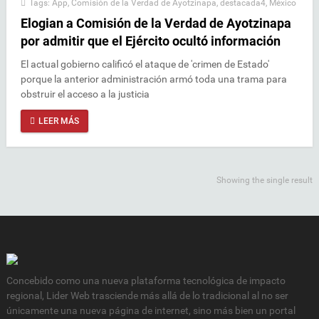
Tags:
App
,
Comisión de la Verdad de Ayotzinapa
,
destacada4
,
México
Elogian a Comisión de la Verdad de Ayotzinapa
por admitir que el Ejército ocultó información
El actual gobierno calificó el ataque de 'crimen de Estado'
porque la anterior administración armó toda una trama para
obstruir el acceso a la justicia
LEER MÁS
Showing the single result
Concebido como una nueva plataforma tecnológica de impacto
regional, Lider Web trasciende más allá de lo tradicional al no ser
únicamente una nueva página de internet, sino más bien un portal