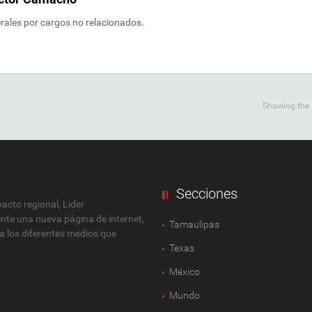
rales por cargos no relacionados.
Showing the s
Secciones
cto regional, Lider
ente una nueva página de internet,
Tamaulipas
 a los diferentes medios que
Texas
México
Mundo