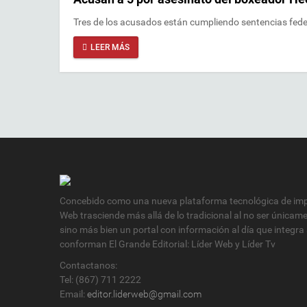
Tres de los acusados están cumpliendo sentencias fede
LEER MÁS
Concebido como una nueva plataforma tecnológica de impa
Web trasciende más allá de lo tradicional al no ser únicam
sino más bien un portal con información al día que integra
conforman El Grande Editorial: Líder Web y Líder Tv
Contactanos:
Tel: (867) 711 2222
Email:
editor.liderweb@gmail.com