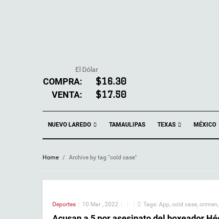
El Dólar
COMPRA:
$16.30
VENTA:
$17.50
NUEVO LAREDO
TEXAS
TAMAULIPAS
MÉXICO
Home
/
Archive by tag "cold case"
Deportes
|
10 Mar , 2022
|
|
|
Tags:
App
,
cold case
,
crimen
Acusan a 5 por asesinato del boxeador H