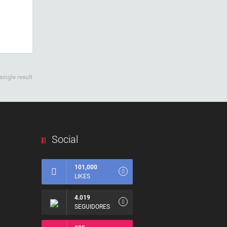
ingle result
Social
101,000
LIKES
4.019
SEGUIDORES