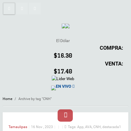
El Dólar
COMPRA:
$16.30
VENTA:
$17.40
EN VIVO
Home
/
Archive by tag "CNH"
Tamaulipas
|
16 Nov , 2023
|
|
|
Tags:
App
,
AVA
,
CNH
,
destacada1