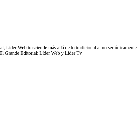
bados;
ían
uestrado
 Lider Web trasciende más allá de lo tradicional al no ser únicamente 
 El Grande Editorial: Líder Web y Líder Tv