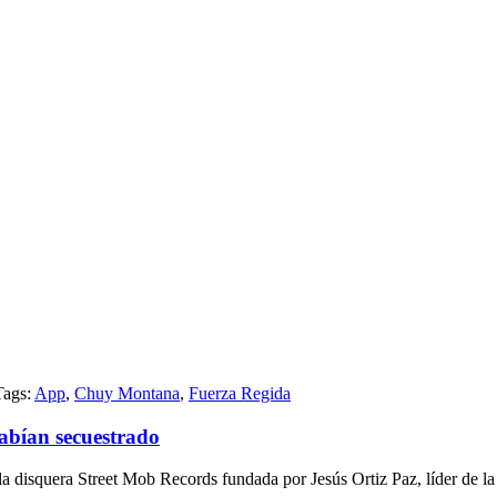
Tags:
App
,
Chuy Montana
,
Fuerza Regida
sinan
uy
abían secuestrado
tana,
tante
a disquera Street Mob Records fundada por Jesús Ortiz Paz, líder de l