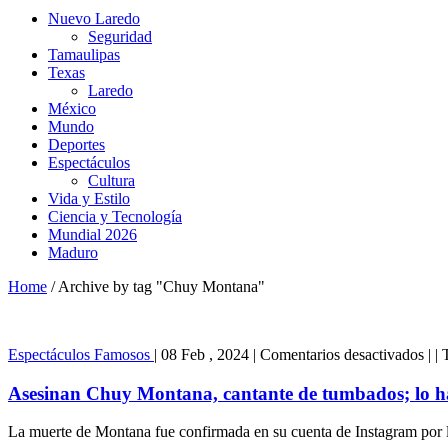
Nuevo Laredo
Seguridad
Tamaulipas
Texas
Laredo
México
Mundo
Deportes
Espectáculos
Cultura
Vida y Estilo
Ciencia y Tecnología
Mundial 2026
Maduro
Home
/
Archive by tag "Chuy Montana"
en
Espectáculos
Famosos
|
08 Feb , 2024
|
Comentarios desactivados
|
|
Ase
Ch
Asesinan Chuy Montana, cantante de tumbados; lo h
Mon
can
La muerte de Montana fue confirmada en su cuenta de Instagram por l
de