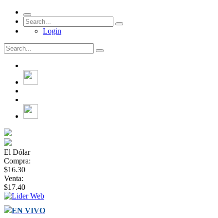
Login
El Dólar
Compra:
$16.30
Venta:
$17.40
EN VIVO