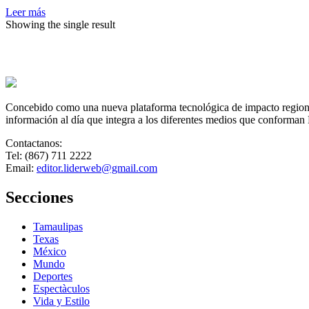
tum
Leer más
lo
Showing the single result
hab
sec
Concebido como una nueva plataforma tecnológica de impacto regional,
información al día que integra a los diferentes medios que conforman
Contactanos:
Tel: (867) 711 2222
Email:
editor.liderweb@gmail.com
Secciones
Tamaulipas
Texas
México
Mundo
Deportes
Espectàculos
Vida y Estilo