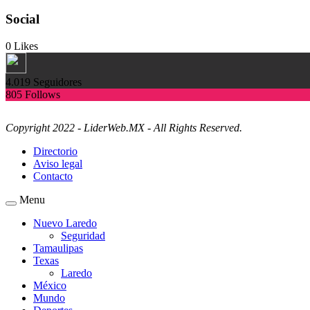
Social
0
Likes
4.019
Seguidores
805
Follows
Copyright 2022 - LiderWeb.MX - All Rights Reserved.
Directorio
Aviso legal
Contacto
Menu
Nuevo Laredo
Seguridad
Tamaulipas
Texas
Laredo
México
Mundo