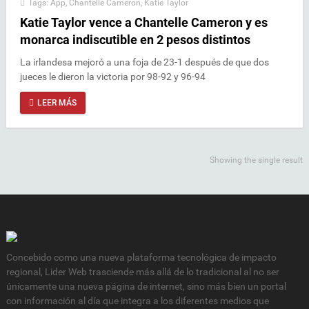
Tags:
App
,
Chantelle Cameron
,
Katie Taylor
Katie Taylor vence a Chantelle Cameron y es
monarca indiscutible en 2 pesos distintos
La irlandesa mejoró a una foja de 23-1 después de que dos
jueces le dieron la victoria por 98-92 y 96-94
LEER MÁS
Showing the single result
Concebido como una nueva plataforma tecnológica de impacto
regional, Lider Web trasciende más allá de lo tradicional al no ser
únicamente una nueva página de internet, sino más bien un portal
con información al día que integra a los diferentes medios que