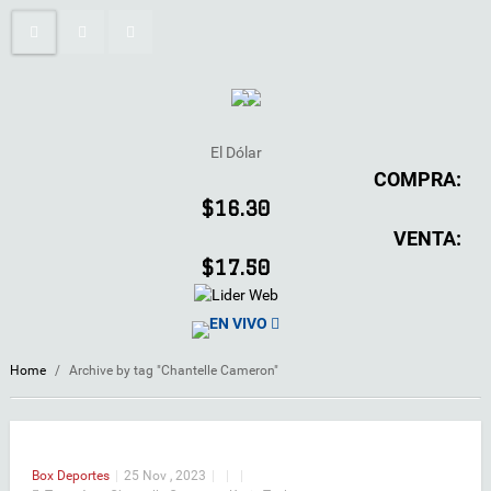
El Dólar
COMPRA:
$16.30
VENTA:
$17.50
EN VIVO
Home
/
Archive by tag "Chantelle Cameron"
Box
Deportes
|
25 Nov , 2023
|
|
|