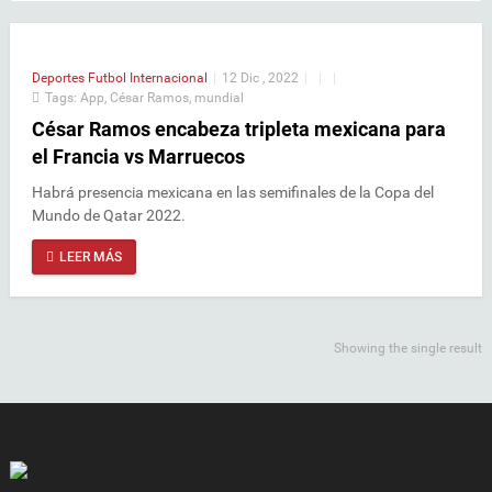
Deportes
Futbol Internacional
|
12 Dic , 2022
|
|
|
Tags:
App
,
César Ramos
,
mundial
César Ramos encabeza tripleta mexicana para
el Francia vs Marruecos
Habrá presencia mexicana en las semifinales de la Copa del
Mundo de Qatar 2022.
LEER MÁS
Showing the single result