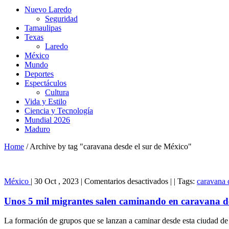
Nuevo Laredo
Seguridad
Tamaulipas
Texas
Laredo
México
Mundo
Deportes
Espectáculos
Cultura
Vida y Estilo
Ciencia y Tecnología
Mundial 2026
Maduro
Home
/
Archive by tag "caravana desde el sur de México"
en
México
|
30 Oct , 2023
|
Comentarios desactivados
|
|
Tags:
caravana 
Unos
5
Unos 5 mil migrantes salen caminando en caravana de
mil
migrantes
La formación de grupos que se lanzan a caminar desde esta ciudad de C
salen