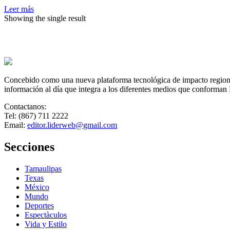
caminando
Leer más
en
Showing the single result
caravana
desde
el
sur
de
México
Concebido como una nueva plataforma tecnológica de impacto regional,
información al día que integra a los diferentes medios que conforman
Contactanos:
Tel: (867) 711 2222
Email:
editor.liderweb@gmail.com
Secciones
Tamaulipas
Texas
México
Mundo
Deportes
Espectàculos
Vida y Estilo