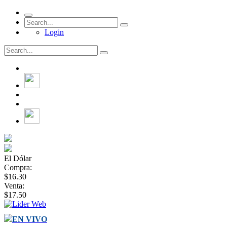
Login
El Dólar
Compra:
$16.30
Venta:
$17.50
EN VIVO