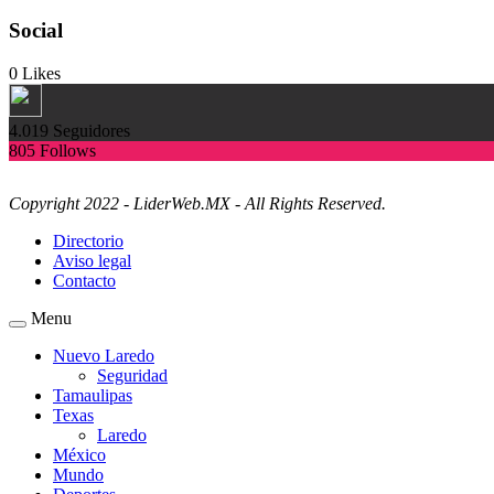
Social
0
Likes
4.019
Seguidores
805
Follows
Copyright 2022 - LiderWeb.MX - All Rights Reserved.
Directorio
Aviso legal
Contacto
Menu
Nuevo Laredo
Seguridad
Tamaulipas
Texas
Laredo
México
Mundo