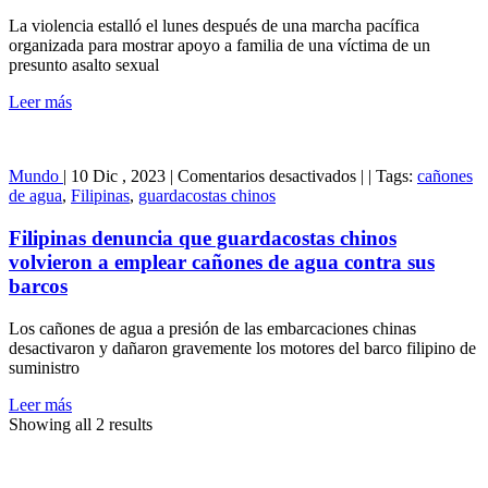
ante
La violencia estalló el lunes después de una marcha pacífica
violencia
organizada para mostrar apoyo a familia de una víctima de un
antiinmigrante
presunto asalto sexual
en
un
Leer más
pueblo
de
Irlanda
del
en
Mundo
|
10 Dic , 2023
|
Comentarios desactivados
|
|
Tags:
cañones
Norte
Filipinas
de agua
,
Filipinas
,
guardacostas chinos
denuncia
que
Filipinas denuncia que guardacostas chinos
guardacostas
volvieron a emplear cañones de agua contra sus
chinos
barcos
volvieron
a
Los cañones de agua a presión de las embarcaciones chinas
emplear
desactivaron y dañaron gravemente los motores del barco filipino de
cañones
suministro
de
agua
Leer más
contra
Showing all 2 results
sus
barcos