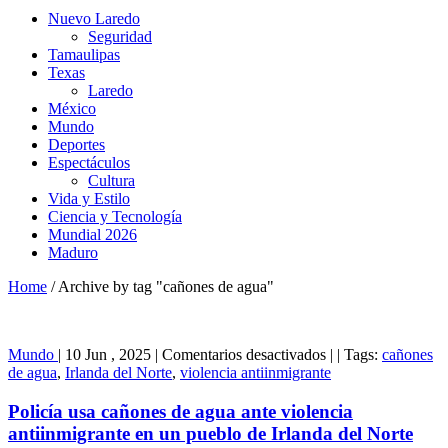
Nuevo Laredo
Seguridad
Tamaulipas
Texas
Laredo
México
Mundo
Deportes
Espectáculos
Cultura
Vida y Estilo
Ciencia y Tecnología
Mundial 2026
Maduro
Home
/
Archive by tag "cañones de agua"
en
Mundo
|
10 Jun , 2025
|
Comentarios desactivados
|
|
Tags:
cañones
Policía
de agua
,
Irlanda del Norte
,
violencia antiinmigrante
usa
cañones
Policía usa cañones de agua ante violencia
de
antiinmigrante en un pueblo de Irlanda del Norte
agua