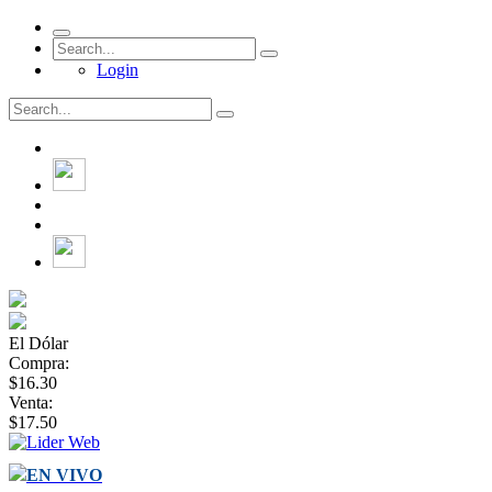
Login
El Dólar
Compra:
$16.30
Venta:
$17.50
EN VIVO