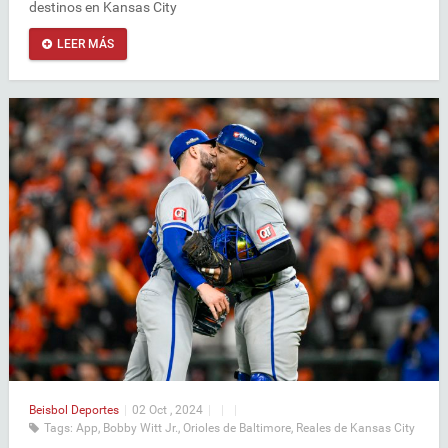
destinos en Kansas City
LEER MÁS
Beisbol
Deportes
|
02 Oct , 2024
|
|
|
Tags:
App
,
Bobby Witt Jr.
,
Orioles de Baltimore
,
Reales de Kansas City