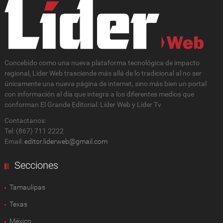
Concebido como una nueva plataforma tecnológica de impacto
regional, Lider Web trasciende más allá de lo tradicional al no ser
únicamente una nueva página de internet, sino más bien un portal
con información al día que integra a los diferentes medios que
conforman El Grande Editorial: Líder Web y Líder Tv
Contactanos:
Tel: (867) 711 2222
Email:
editor.liderweb@gmail.com
Secciones
Tamaulipas
Texas
México