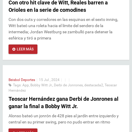
Con otro hit clave de Witt, Reales barren a
Orioles en la serie de comodines
Con dos outs y corredores en las esquinas en el sexto inning,
Witt bateó una roleta hacia el límite del sendero de la
intermedia; Jordan Westburg se zambulló para detener la
esférica y tiró a primera
LEER MÁS
Beisbol
Deportes
|
15 Jul , 2024
|
|
|
Tags:
App
,
Bobby Witt Jr.
,
Derbi de Jonrones
,
destacada2
,
Teoscar
Hernández
Teoscar Hernández gana Derbi de Jonrones al
ganar la final a Bobby Witt Jr.
Alonso bateó un jonrón de 428 pies al jardín entre izquierdo y
central en su primer swing, pero no pudo entrar en ritmo