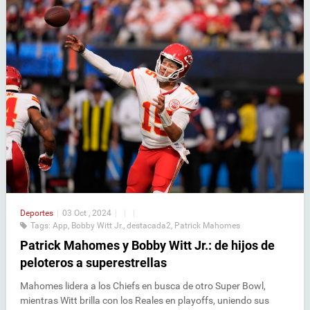
Deportes
|
03 Oct , 2024
|
|
|
Tags:
App
,
Bobby Witt Jr.
,
destacada2
,
Patrick Mahomes
Patrick Mahomes y Bobby Witt Jr.: de hijos de
peloteros a superestrellas
Mahomes lidera a los Chiefs en busca de otro Super Bowl,
mientras Witt brilla con los Reales en playoffs, uniendo sus