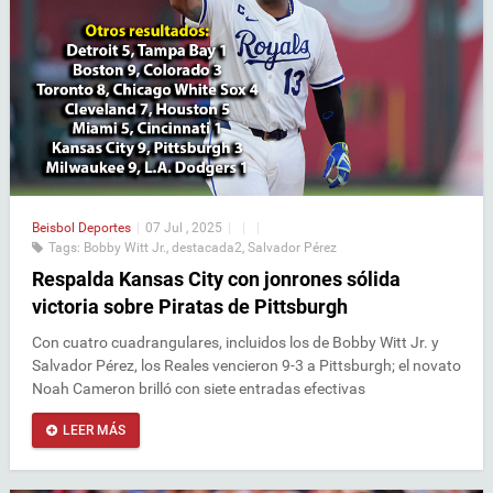
Beisbol
Deportes
|
07 Jul , 2025
|
|
|
Tags:
Bobby Witt Jr.
,
destacada2
,
Salvador Pérez
Respalda Kansas City con jonrones sólida
victoria sobre Piratas de Pittsburgh
Con cuatro cuadrangulares, incluidos los de Bobby Witt Jr. y
Salvador Pérez, los Reales vencieron 9-3 a Pittsburgh; el novato
Noah Cameron brilló con siete entradas efectivas
LEER MÁS