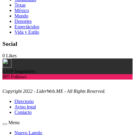
Texas
México
Mundo
Deportes
Espectàculos
Vida y Estilo
Social
0
Likes
4.019
Seguidores
805
Follows
Copyright 2022 - LiderWeb.MX - All Rights Reserved.
Directorio
Aviso legal
Contacto
Menu
Nuevo Laredo