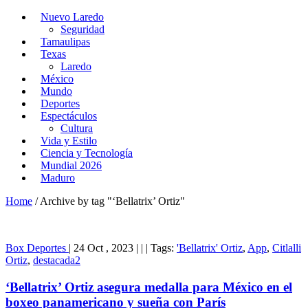
Nuevo Laredo
Seguridad
Tamaulipas
Texas
Laredo
México
Mundo
Deportes
Espectáculos
Cultura
Vida y Estilo
Ciencia y Tecnología
Mundial 2026
Maduro
Home
/
Archive by tag "‘Bellatrix’ Ortiz"
Box
Deportes
|
24 Oct , 2023
|
|
|
Tags:
'Bellatrix' Ortiz
,
App
,
Citlalli
Ortiz
,
destacada2
‘Bellatrix’ Ortiz asegura medalla para México en el
boxeo panamericano y sueña con París