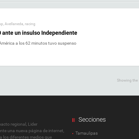
pp
,
Avellaneda
,
racing
0 ante un insulso Independiente
de América a los 62 minutos tuvo suspenso
Showing the s
Secciones
cto regional, Lider
ente una nueva página de internet,
Tamaulipas
 a los diferentes medios que