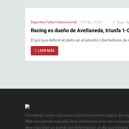
Deportes
Futbol Internacional
|
24 Feb , 2024
|
|
|
Tags:
A
Racing es dueño de Avellaneda, triunfa 1-
El gol que definió el pleito en el estadio Libertadores 
LEER MÁS
Concebido como una nueva plataforma tecnológica de impa
Web trasciende más allá de lo tradicional al no ser únicam
sino más bien un portal con información al día que integra