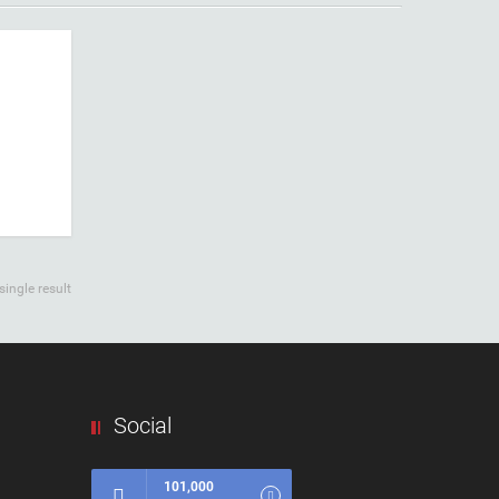
ingle result
Social
101,000