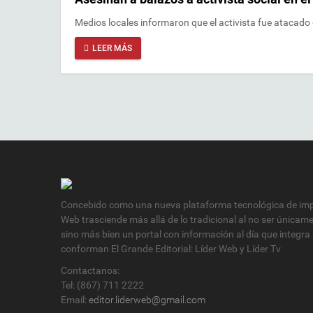
Medios locales informaron que el activista fue atacado 
LEER MÁS
Concebido como una nueva plataforma tecnológica de impa
Web trasciende más allá de lo tradicional al no ser únicam
sino más bien un portal con información al día que integra
conforman El Grande Editorial: Líder Web y Líder Tv
Contactanos:
Tel: (867) 711 2222
Email:
editor.liderweb@gmail.com