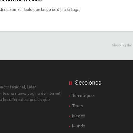
desde un vehículo que luego se dio a la fuga.
Showing the s
Secciones
cto regional, Lider
ente una nueva página de internet,
Tamaulipas
 a los diferentes medios que
Texas
México
Mundo