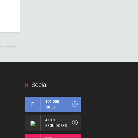
ingle result
Social
101,000
LIKES
4.019
SEGUIDORES