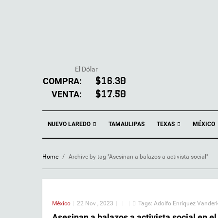
El Dólar
COMPRA:
$16.30
VENTA:
$17.50
NUEVO LAREDO
TEXAS
TAMAULIPAS
MÉXICO
Home
/
Archive by tag "Asesinan a balazos a activista social"
México
|
22 Nov , 2023
|
|
|
Tags:
Adolfo Enríquez Vande
Asesinan a balazos a activista social en e