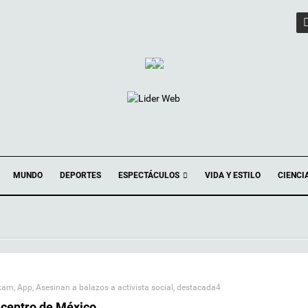
ESPECTÁCULOS
MUNDO
DEPORTES
VIDA Y ESTILO
CIENCI
rkam
,
App
,
Asesinan a balazos a activista social
,
destacada4
l centro de México