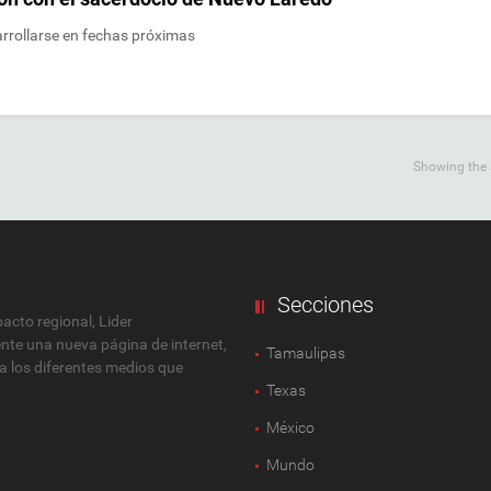
arrollarse en fechas próximas
Showing the s
Secciones
cto regional, Lider
ente una nueva página de internet,
Tamaulipas
 a los diferentes medios que
Texas
México
Mundo