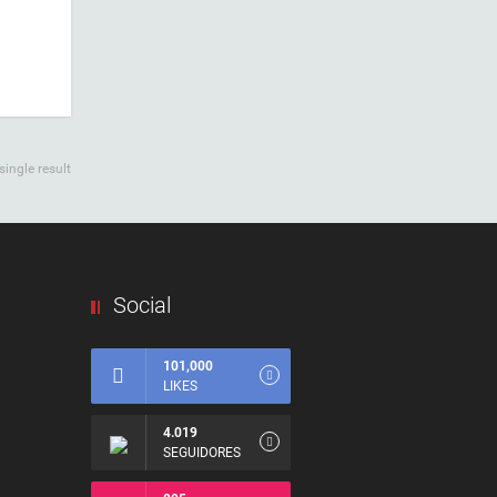
ingle result
Social
101,000
LIKES
4.019
SEGUIDORES