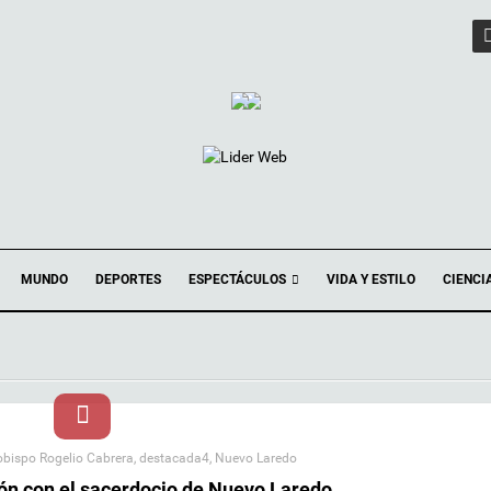
ESPECTÁCULOS
MUNDO
DEPORTES
VIDA Y ESTILO
CIENCI
obispo Rogelio Cabrera
,
destacada4
,
Nuevo Laredo
ón con el sacerdocio de Nuevo Laredo