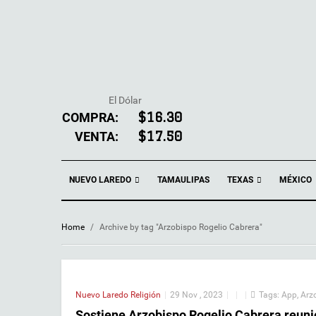
El Dólar
COMPRA:
$16.30
VENTA:
$17.50
NUEVO LAREDO
TEXAS
TAMAULIPAS
MÉXICO
Home
/
Archive by tag "Arzobispo Rogelio Cabrera"
Nuevo Laredo
Religión
|
29 Nov , 2023
|
|
|
Tags:
App
,
Arz
Sostiene Arzobispo Rogelio Cabrera reuni