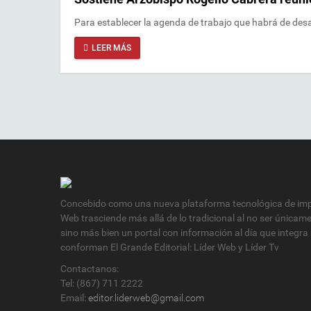
Para establecer la agenda de trabajo que habrá de des
LEER MÁS
Concebido como una nueva plataforma tecnológica de impa
Web trasciende más allá de lo tradicional al no ser únicam
sino más bien un portal con información al día que integra
conforman El Grande Editorial: Líder Web y Líder Tv
Contactanos:
Tel: (867) 711 2222
Email:
editor.liderweb@gmail.com