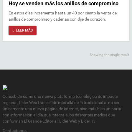
Hoy se venden más los anillos de compromiso
En estos días incrementa hasta un 40 por ciento la venta de
anillos de compromiso y cadenas con dije de corazón.
LEER MÁS
Showing the single result
Concebido como una nueva plataforma tecnológica de impacto
regional, Lider Web trasciende más allá de lo tradicional al no ser
únicamente una nueva página de internet, sino más bien un portal
con información al día que integra a los diferentes medios que
conforman El Grande Editorial: Líder Web y Líder Tv
Contactanos: