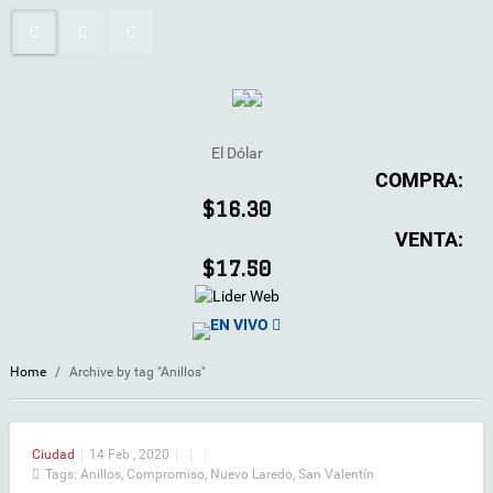
El Dólar
COMPRA:
$16.30
VENTA:
$17.50
EN VIVO
Home
/
Archive by tag "Anillos"
Ciudad
|
14 Feb , 2020
|
|
|
Tags:
Anillos
,
Compromiso
,
Nuevo Laredo
,
San Valentín