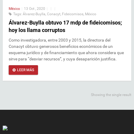
México
|
13 Oct , 2020
|
|
|
Tags:
Álvarez-Buylla
,
Conacyt
,
Fideicomisos
,
México
Álvarez-Buylla obtuvo 17 mdp de fideicomisos;
hoy los llama corruptos
Como investigadora, entre 2003 y 2015, la directora del
Conacyt obtuvo generosos beneficios económicos de un
esquema jurídico y de financiamiento que ahora considera que
sirve para “desviar recursos”, y cuya desaparición justifica.
LEER MÁS
Showing the single result