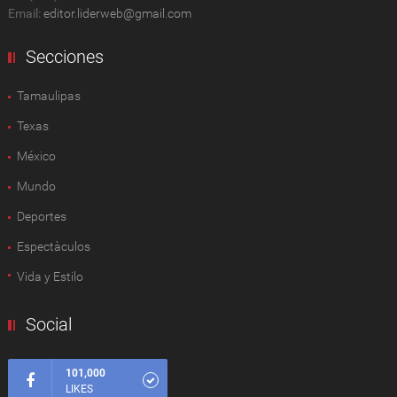
Email:
editor.liderweb@gmail.com
Secciones
Tamaulipas
Texas
México
Mundo
Deportes
Espectàculos
Vida y Estilo
Social
101,000
LIKES