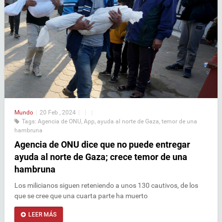
Mundo
|
20 Feb , 2024
|
|
|
Tags:
Agencia de ONU
,
App
,
ayuda al norte de Gaza
,
temor de una
hambruna
Agencia de ONU dice que no puede entregar
ayuda al norte de Gaza; crece temor de una
hambruna
Los milicianos siguen reteniendo a unos 130 cautivos, de los
que se cree que una cuarta parte ha muerto
LEER MÁS