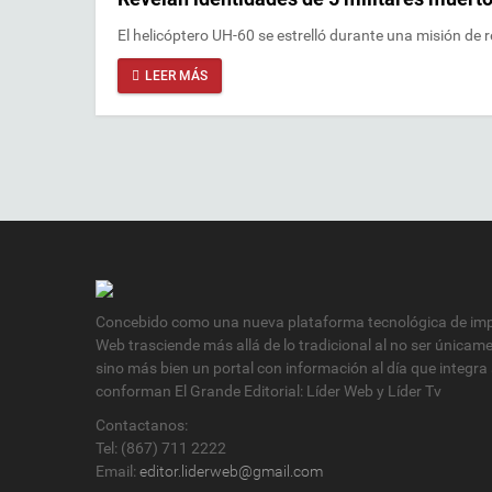
El helicóptero UH-60 se estrelló durante una misión de 
LEER MÁS
Concebido como una nueva plataforma tecnológica de impa
Web trasciende más allá de lo tradicional al no ser únicam
sino más bien un portal con información al día que integra
conforman El Grande Editorial: Líder Web y Líder Tv
Contactanos:
Tel: (867) 711 2222
Email:
editor.liderweb@gmail.com