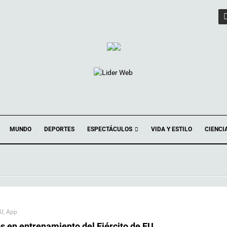
ESPECTÁCULOS
MUNDO
DEPORTES
VIDA Y ESTILO
CIENCI
EU
,
App
s en entrenamiento del Ejército de EU