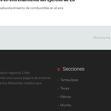
reabastecimiento de combustible en el aire
Showing the s
Secciones
cto regional, Lider
ente una nueva página de internet,
Tamaulipas
 a los diferentes medios que
Texas
México
Mundo