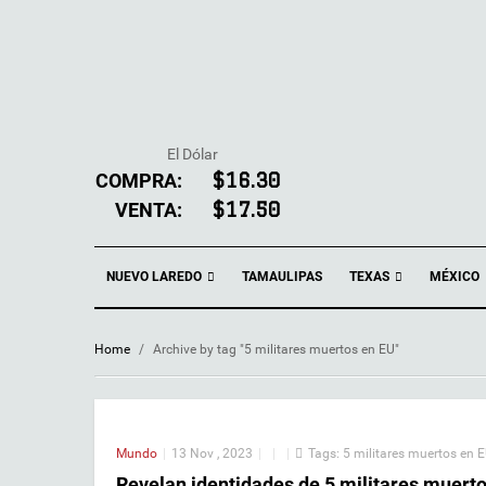
El Dólar
COMPRA:
$16.30
VENTA:
$17.50
NUEVO LAREDO
TEXAS
TAMAULIPAS
MÉXICO
Home
/
Archive by tag "5 militares muertos en EU"
Mundo
|
13 Nov , 2023
|
|
|
Tags:
5 militares muertos en 
Revelan identidades de 5 militares muerto