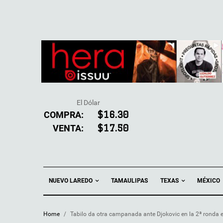
El Dólar
COMPRA:
$16.30
VENTA:
$17.50
NUEVO LAREDO
TEXAS
TAMAULIPAS
MÉXICO
Home
/
Tabilo da otra campanada ante Djokovic en la 2ª ronda 