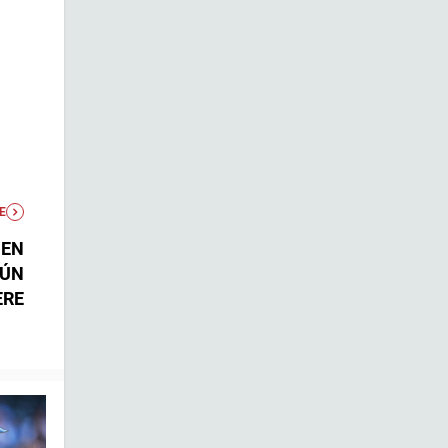
E
 EN
AÚN
ERE