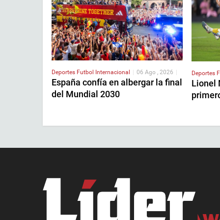
Deportes
Futbol Internacional
|
06 Ago , 2026
|
Deportes
F
España confía en albergar la final
Lionel
del Mundial 2030
primer