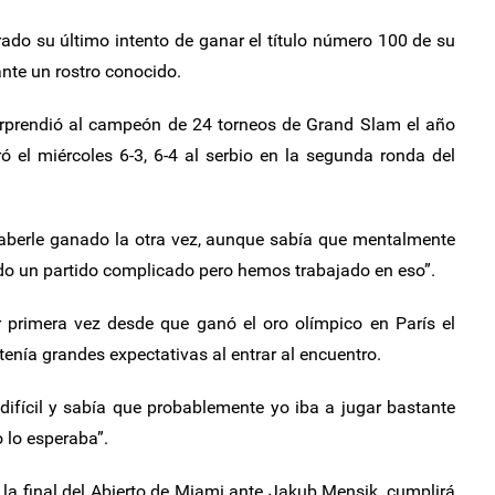
ado su último intento de ganar el título número 100 de su
ante un rostro conocido.
sorprendió al campeón de 24 torneos de Grand Slam el año
ró el miércoles 6-3, 6-4 al serbio en la segunda ronda del
aberle ganado la otra vez, aunque sabía que mentalmente
sido un partido complicado pero hemos trabajado en eso”.
or primera vez desde que ganó el oro olímpico en París el
enía grandes expectativas al entrar al encuentro.
difícil y sabía que probablemente yo iba a jugar bastante
o lo esperaba”.
 la final del Abierto de Miami ante Jakub Mensik, cumplirá