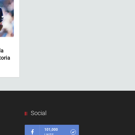
da
toria
Social
101,000