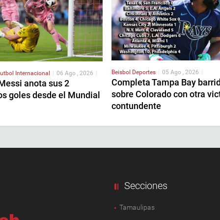
Beisbol
Deportes
|
05 Ago , 2026
|
utbol Internacional
|
06 Ago , 2026
|
Completa Tampa Bay barri
 Messi anota sus 2
sobre Colorado con otra vic
os goles desde el Mundial
contundente
Secciones
Tamaulipas