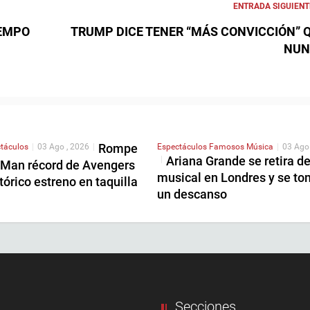
ENTRADA SIGUIENT
IEMPO
TRUMP DICE TENER “MÁS CONVICCIÓN” 
NUN
Rompe
táculos
|
03 Ago , 2026
|
Espectáculos
Famosos
Música
|
03 Ago
Ariana Grande se retira d
|
-Man récord de Avengers
musical en Londres y se to
tórico estreno en taquilla
un descanso
Secciones