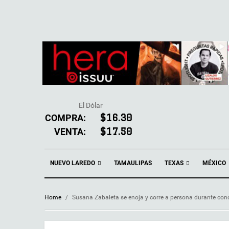
El Dólar
COMPRA:
$16.30
VENTA:
$17.50
NUEVO LAREDO
TEXAS
TAMAULIPAS
MÉXICO
Home
/
Susana Zabaleta se enoja y corre a persona durante conc