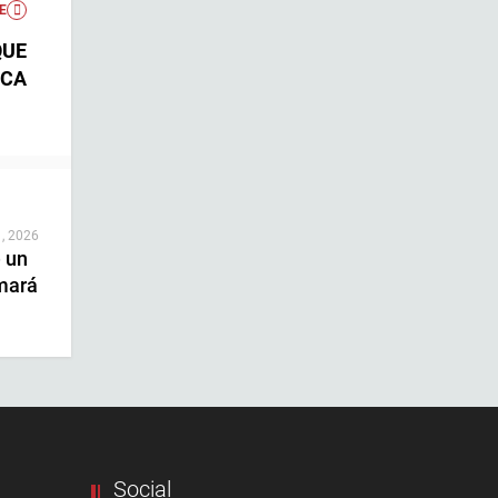
E
QUE
CA
 , 2026
e un
mará
Social