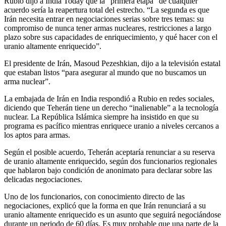
Rubio dijo a India Today que la “primera etapa” de cualquier
acuerdo sería la reapertura total del estrecho. “La segunda es que
Irán necesita entrar en negociaciones serias sobre tres temas: su
compromiso de nunca tener armas nucleares, restricciones a largo
plazo sobre sus capacidades de enriquecimiento, y qué hacer con el
uranio altamente enriquecido”.
El presidente de Irán, Masoud Pezeshkian, dijo a la televisión estatal
que estaban listos “para asegurar al mundo que no buscamos un
arma nuclear”.
La embajada de Irán en India respondió a Rubio en redes sociales,
diciendo que Teherán tiene un derecho “inalienable” a la tecnología
nuclear. La República Islámica siempre ha insistido en que su
programa es pacífico mientras enriquece uranio a niveles cercanos a
los aptos para armas.
Según el posible acuerdo, Teherán aceptaría renunciar a su reserva
de uranio altamente enriquecido, según dos funcionarios regionales
que hablaron bajo condición de anonimato para declarar sobre las
delicadas negociaciones.
Uno de los funcionarios, con conocimiento directo de las
negociaciones, explicó que la forma en que Irán renunciará a su
uranio altamente enriquecido es un asunto que seguirá negociándose
durante un periodo de 60 días. Es muy probable que una parte de la