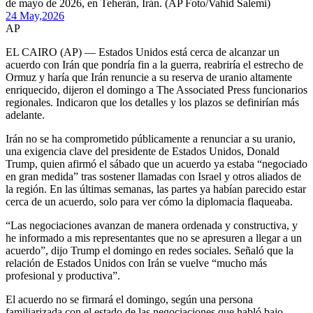
de mayo de 2026, en Teherán, Irán. (AP Foto/Vahid Salemi)
24 May,
2026
AP
EL CAIRO (AP) — Estados Unidos está cerca de alcanzar un
acuerdo con Irán que pondría fin a la guerra, reabriría el estrecho de
Ormuz y haría que Irán renuncie a su reserva de uranio altamente
enriquecido, dijeron el domingo a The Associated Press funcionarios
regionales. Indicaron que los detalles y los plazos se definirían más
adelante.
Irán no se ha comprometido públicamente a renunciar a su uranio,
una exigencia clave del presidente de Estados Unidos, Donald
Trump, quien afirmó el sábado que un acuerdo ya estaba “negociado
en gran medida” tras sostener llamadas con Israel y otros aliados de
la región. En las últimas semanas, las partes ya habían parecido estar
cerca de un acuerdo, solo para ver cómo la diplomacia flaqueaba.
“Las negociaciones avanzan de manera ordenada y constructiva, y
he informado a mis representantes que no se apresuren a llegar a un
acuerdo”, dijo Trump el domingo en redes sociales. Señaló que la
relación de Estados Unidos con Irán se vuelve “mucho más
profesional y productiva”.
El acuerdo no se firmará el domingo, según una persona
familiarizada con el estado de las negociaciones que habló bajo