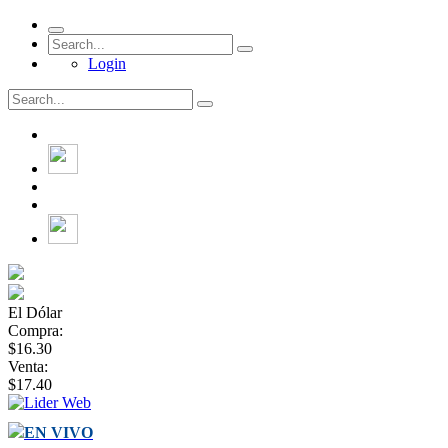
Login
El Dólar
Compra:
$16.30
Venta:
$17.40
EN VIVO