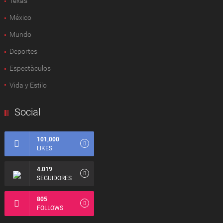
Texas
México
Mundo
Deportes
Espectàculos
Vida y Estilo
Social
101,000
LIKES
4.019
SEGUIDORES
805
FOLLOWS