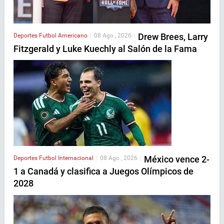
Drew Brees, Larry
Deportes
Futbol Americano
|
08 Ago , 2026
|
Fitzgerald y Luke Kuechly al Salón de la Fama
México vence 2-
Deportes
Futbol Internacional
|
08 Ago , 2026
|
1 a Canadá y clasifica a Juegos Olímpicos de
2028