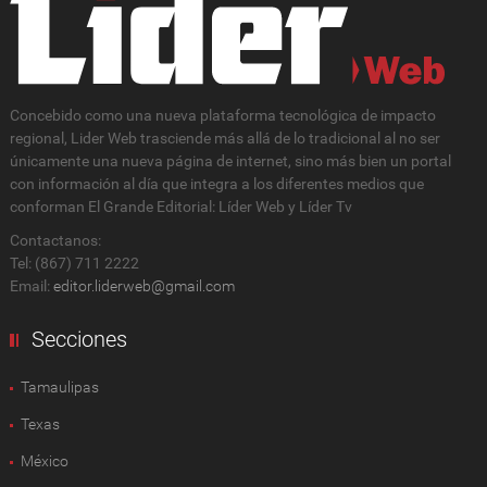
Concebido como una nueva plataforma tecnológica de impacto
regional, Lider Web trasciende más allá de lo tradicional al no ser
únicamente una nueva página de internet, sino más bien un portal
con información al día que integra a los diferentes medios que
conforman El Grande Editorial: Líder Web y Líder Tv
Contactanos:
Tel: (867) 711 2222
Email:
editor.liderweb@gmail.com
Secciones
Tamaulipas
Texas
México