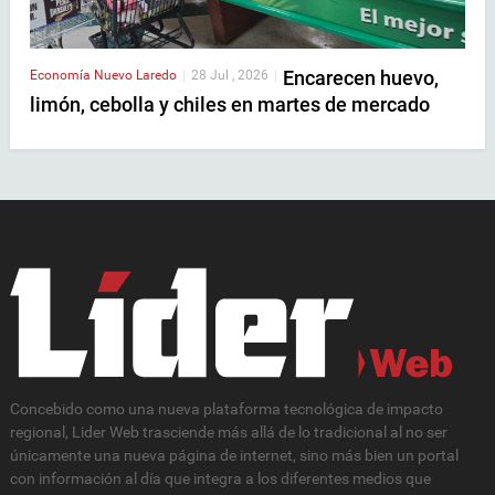
Encarecen huevo,
Economía
Nuevo Laredo
|
28 Jul , 2026
|
limón, cebolla y chiles en martes de mercado
Concebido como una nueva plataforma tecnológica de impacto
regional, Lider Web trasciende más allá de lo tradicional al no ser
únicamente una nueva página de internet, sino más bien un portal
con información al día que integra a los diferentes medios que