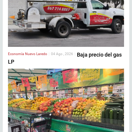
Baja precio del gas
Economía
Nuevo Laredo
|
04 Ago , 2026
|
LP