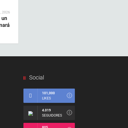
 , 2026
e un
mará
Social
101,000
LIKES
4.019
SEGUIDORES
805