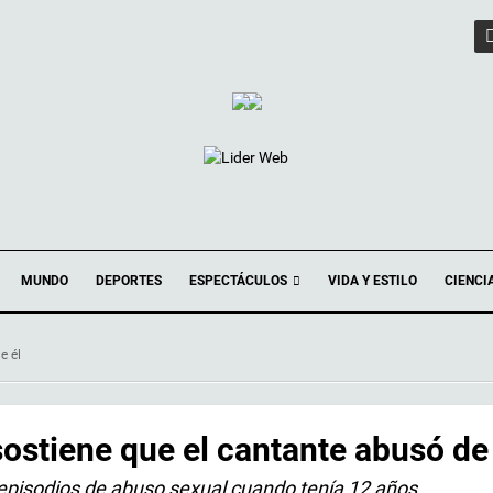
ESPECTÁCULOS
MUNDO
DEPORTES
VIDA Y ESTILO
CIENCI
e él
ostiene que el cantante abusó de 
 episodios de abuso sexual cuando tenía 12 años