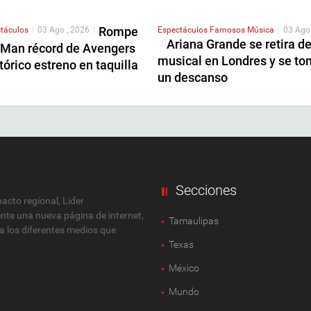
Rompe
táculos
|
03 Ago , 2026
|
Espectáculos
Famosos
Música
|
03 Ago
Ariana Grande se retira d
|
-Man récord de Avengers
musical en Londres y se to
tórico estreno en taquilla
un descanso
Secciones
cto regional, Lider
ente una nueva página de internet,
Tamaulipas
 a los diferentes medios que
Texas
México
Mundo