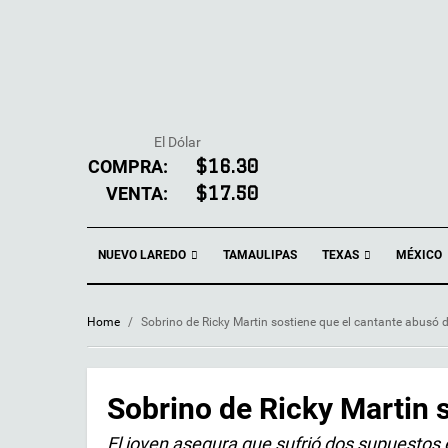
El Dólar
COMPRA:
$16.30
VENTA:
$17.50
NUEVO LAREDO
TEXAS
TAMAULIPAS
MÉXICO
Home
/
Sobrino de Ricky Martin sostiene que el cantante abusó d
Sobrino de Ricky Martin s
El joven asegura que sufrió dos supuestos