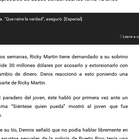
ca. “Que reine la verdad”, aseguró. [Especial]
Leave a 
os semanas, Ricky Martin tiene demandado a su sobrino
ide 30 millones dólares por acosarlo y extorsionarlo con
ambio de dinero. Denis reaccionó a esto poniendo una
arte de Ricky Martin.
 paradero del joven, éste habló por primera vez ante un
ama “Siéntese quien pueda” mostró al joven que fue
.
e su tío, Dennis señaló que no podía hablar libremente en
asuntos sexuales de la policía de Puerto Rico tenía una