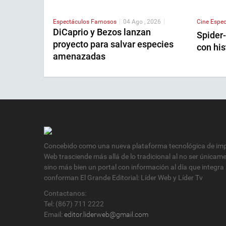
Espectáculos
Famosos
|
04 Ago , 2026
|
Cine
Espec
DiCaprio y Bezos lanzan
Spider
proyecto para salvar especies
con his
amenazadas
Concebido como una nueva plataforma tecnológica de impa
Web trasciende más allá de lo tradicional al no ser únicam
sino más bien un portal con información al día que integra
conforman El Grande Editorial: Líder Web y Líder Tv
Contactanos:
Tel: (867) 711 2222
Email:
editor.liderweb@gmail.com