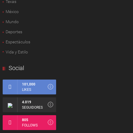
Texas
México
Mundo
Deportes
Espectàculos
Vida y Estilo
Social
101,000
LIKES
4.019
SEGUIDORES
805
FOLLOWS