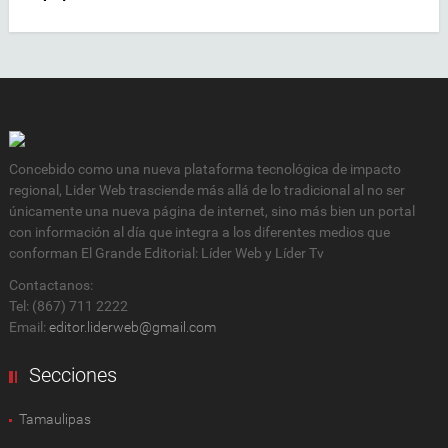
Concebido como una nueva plataforma tecnológica de impacto
regional, Lider Web trasciende más allá de lo tradicional al no ser
únicamente una nueva página de internet, sino más bien un portal
con información al día que integra a los diferentes medios que
conforman El Grande Editorial: Líder Web y Líder Tv
Contactanos:
Tel: (867) 711 2222
Email:
editor.liderweb@gmail.com
Secciones
Tamaulipas