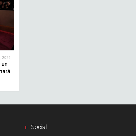
 , 2026
e un
mará
Social