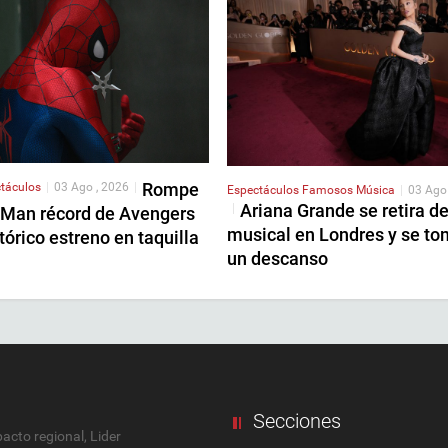
Rompe
táculos
|
03 Ago , 2026
|
Espectáculos
Famosos
Música
|
03 Ago
Ariana Grande se retira d
|
-Man récord de Avengers
musical en Londres y se to
tórico estreno en taquilla
un descanso
Secciones
cto regional, Lider