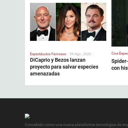
Cine
Espec
Espectáculos
Famosos
|
04 Ago , 2026
|
DiCaprio y Bezos lanzan
Spider
proyecto para salvar especies
con his
amenazadas
Concebido como una nueva plataforma tecnológica de impa