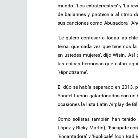
mundo’, ‘Los extraterrestres’ y ‘La r
de bailarines y pirotecnia al ritmo
sus canciones como ‘Abusadora’, ‘Aho
‘Le quiero confesar a todas las ch
tema, que cada vez que tenemos la
en ustedes mujeres’, dijo Wisin. ‘As
las chicas hermosas que están aquí 
‘Hipnotízame’.
El dúo se había separado en 2013, pe
Yandel fueron galardonados con un
ocasiones la lista Latin Airplay de Bi
Como solistas también han tenido é
López y Ricky Martin), ‘Escápate con
‘Encantadora’ y ‘Explícale’ (con Ba