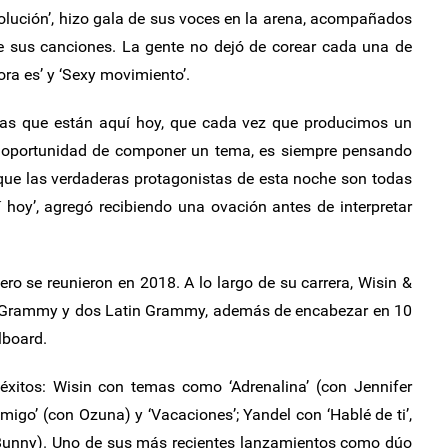
evolución’, hizo gala de sus voces en la arena, acompañados
 de sus canciones. La gente no dejó de corear cada una de
ra es’ y ‘Sexy movimiento’.
icas que están aquí hoy, que cada vez que producimos un
 oportunidad de componer un tema, es siempre pensando
í que las verdaderas protagonistas de esta noche son todas
hoy’, agregó recibiendo una ovación antes de interpretar
ro se reunieron en 2018. A lo largo de su carrera, Wisin &
 Grammy y dos Latin Grammy, además de encabezar en 10
llboard.
xitos: Wisin con temas como ‘Adrenalina’ (con Jennifer
migo’ (con Ozuna) y ‘Vacaciones’; Yandel con ‘Hablé de ti’,
d Bunny). Uno de sus más recientes lanzamientos como dúo