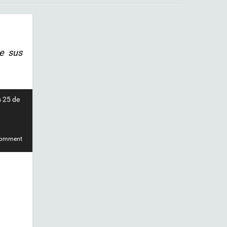
de sus
s 25 de
comment