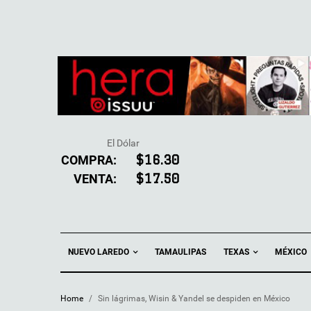
El Dólar
COMPRA:
$16.30
VENTA:
$17.50
NUEVO LAREDO
TEXAS
TAMAULIPAS
MÉXICO
Home
/
Sin lágrimas, Wisin & Yandel se despiden en México