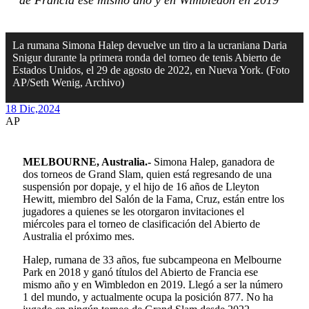
de Francia ese mismo año y en Wimbledon en 2019
La rumana Simona Halep devuelve un tiro a la ucraniana Daria
Snigur durante la primera ronda del torneo de tenis Abierto de
Estados Unidos, el 29 de agosto de 2022, en Nueva York. (Foto
AP/Seth Wenig, Archivo)
18 Dic,
2024
AP
MELBOURNE, Australia.-
Simona Halep, ganadora de
dos torneos de Grand Slam, quien está regresando de una
suspensión por dopaje, y el hijo de 16 años de Lleyton
Hewitt, miembro del Salón de la Fama, Cruz, están entre los
jugadores a quienes se les otorgaron invitaciones el
miércoles para el torneo de clasificación del Abierto de
Australia el próximo mes.
Halep, rumana de 33 años, fue subcampeona en Melbourne
Park en 2018 y ganó títulos del Abierto de Francia ese
mismo año y en Wimbledon en 2019. Llegó a ser la número
1 del mundo, y actualmente ocupa la posición 877. No ha