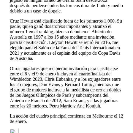
jugado en ningún torneo de Grand Slam desde 2022
después de perderse todos los torneos durante 1 año y medio
debido a un caso de dopaje.
Cruz Hewitt está clasificado fuera de los primeros 1,000. Su
padre, quien ganó dos trofeos importantes y alcanzó el
número 1 en el ranking, hizo su debut en el Abierto de
Australia en 1997 a los 15 años mediante una invitación
para la clasificación. Lleyton Hewitt se retiró en 2016, fue
elegido para el Salón de la Fama del Tenis Internacional en
2021 y actualmente es el capitán del equipo de Copa Davis
de Australia.
Otros jugadores que recibieron invitación para clasificarse
entre el 6 y el 9 de enero incluyen al cuartofinalista de
Wimbledon 2023, Chris Eubanks, y a los exjugadores entre
los 25 mejores, Dan Evans y Bernard Tomic, mientras que
el grupo de mujeres incluye a la medallista de oro en dobles
de los Juegos Olímpicos de París y subcampeona del
Abierto de Francia de 2012, Sara Errani, y a las jugadoras
entre las 20 mejores, Petra Martic y Ana Konjuh.
La acción del cuadro principal comienza en Melbourne el 12
de enero.