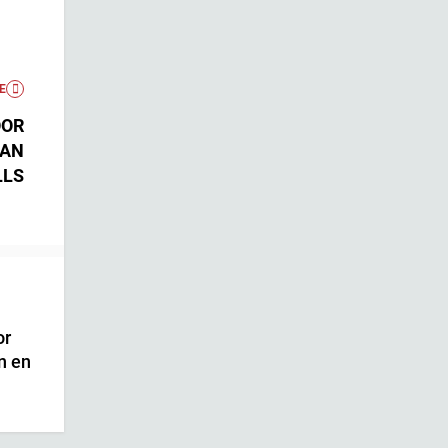
E
OOR
IAN
LLS
or
n en