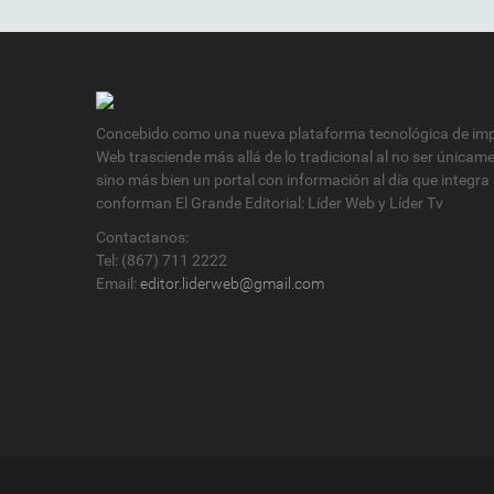
Concebido como una nueva plataforma tecnológica de impa
Web trasciende más allá de lo tradicional al no ser únicam
sino más bien un portal con información al día que integra
conforman El Grande Editorial: Líder Web y Líder Tv
Contactanos:
Tel: (867) 711 2222
Email:
editor.liderweb@gmail.com