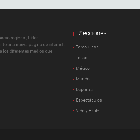
Secciones
cto regional, Lider
ente una nueva página de internet,
Tamaulipas
 a los diferentes medios que
Texas
México
Mundo
Deportes
Espectàculos
Vida y Estilo