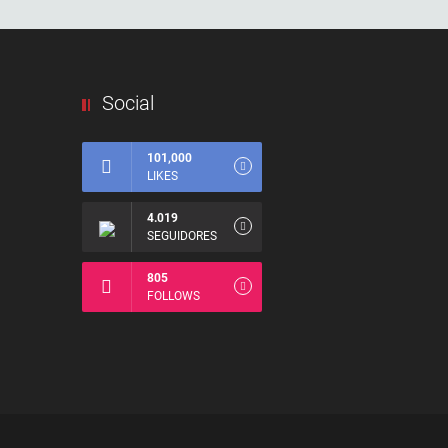
Social
101,000
LIKES
4.019
SEGUIDORES
805
FOLLOWS