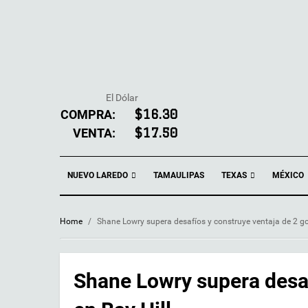
El Dólar
COMPRA:
$16.30
VENTA:
$17.50
NUEVO LAREDO
TEXAS
TAMAULIPAS
MÉXICO
Home
/
Shane Lowry supera desafíos y construye ventaja de 2 go
Shane Lowry supera desaf