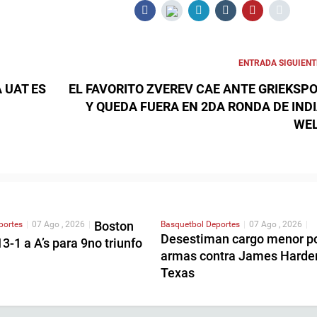
ENTRADA SIGUIENT
 UAT ES
EL FAVORITO ZVEREV CAE ANTE GRIEKSP
Y QUEDA FUERA EN 2DA RONDA DE IND
WE
Boston
portes
|
07 Ago , 2026
|
Basquetbol
Deportes
|
07 Ago , 2026
|
Desestiman cargo menor p
3-1 a A’s para 9no triunfo
armas contra James Harde
Texas