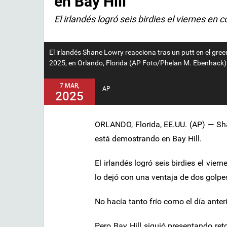
en Bay Hill
El irlandés logró seis birdies el viernes en
El irlandés Shane Lowry reacciona tras un putt en el green
2025, en Orlando, Florida (AP Foto/Phelan M. Ebenhack)
7 MAR,
AP
2025
ORLANDO, Florida, EE.UU. (AP) — Sh
está demostrando en Bay Hill.
El irlandés logró seis birdies el vie
lo dejó con una ventaja de dos golpes
No hacía tanto frío como el día anteri
Pero Bay Hill siguió presentando r