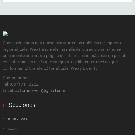
Concebido como una nueva plataforma tecnológica de impacto
regional, Lider Web trasciende más allá de lo tradicional al no ser
únicamente una nueva página de internet, sino más bien un portal
con información al día que integra a los diferentes medios que
conforman El Grande Editorial: Líder Web y Líder Tv
Contactanos:
Tel: (867) 711 2222
Email:
editor.liderweb@gmail.com
Secciones
Tamaulipas
Texas