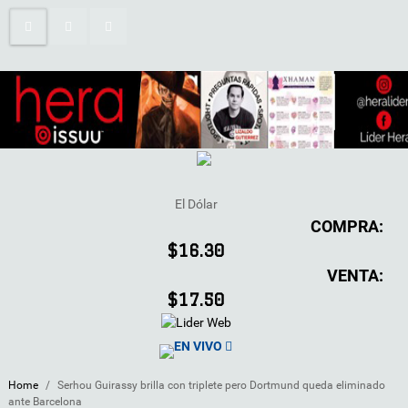
El Dólar
COMPRA:
$16.30
VENTA:
$17.50
EN VIVO
Home
/
Serhou Guirassy brilla con triplete pero Dortmund queda eliminado
ante Barcelona