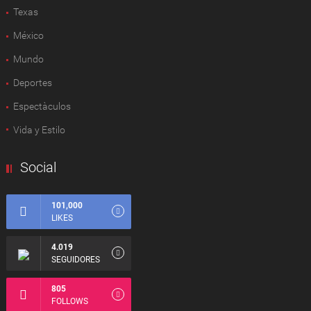
Texas
México
Mundo
Deportes
Espectàculos
Vida y Estilo
Social
101,000
LIKES
4.019
SEGUIDORES
805
FOLLOWS