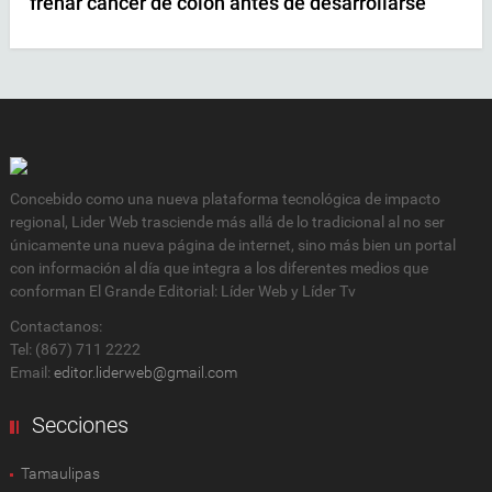
frenar cáncer de colon antes de desarrollarse
Concebido como una nueva plataforma tecnológica de impacto
regional, Lider Web trasciende más allá de lo tradicional al no ser
únicamente una nueva página de internet, sino más bien un portal
con información al día que integra a los diferentes medios que
conforman El Grande Editorial: Líder Web y Líder Tv
Contactanos:
Tel: (867) 711 2222
Email:
editor.liderweb@gmail.com
Secciones
Tamaulipas