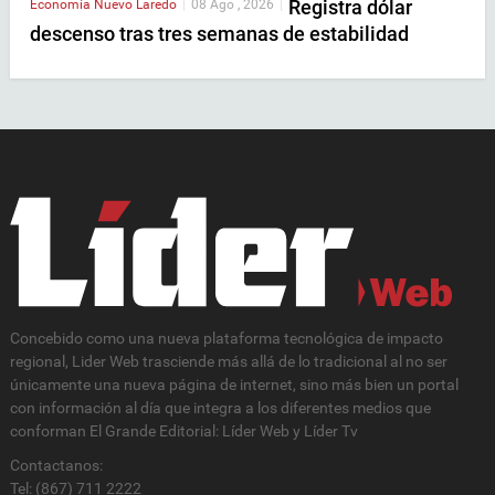
Registra dólar
Economía
Nuevo Laredo
|
08 Ago , 2026
|
descenso tras tres semanas de estabilidad
Concebido como una nueva plataforma tecnológica de impacto
regional, Lider Web trasciende más allá de lo tradicional al no ser
únicamente una nueva página de internet, sino más bien un portal
con información al día que integra a los diferentes medios que
conforman El Grande Editorial: Líder Web y Líder Tv
Contactanos:
Tel: (867) 711 2222