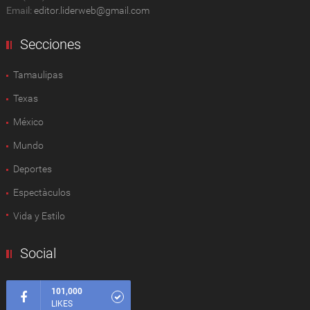
Email:
editor.liderweb@gmail.com
Secciones
Tamaulipas
Texas
México
Mundo
Deportes
Espectàculos
Vida y Estilo
Social
101,000
LIKES