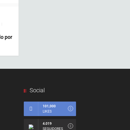
|
do por
Social
101,000
LIKES
4.019
SEGUIDORES