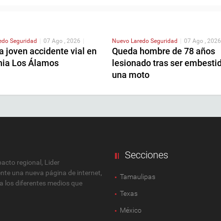
redo
Seguridad
|
07 Ago , 2026
|
Nuevo Laredo
Seguridad
|
07 Ago , 2026
 joven accidente vial en
Queda hombre de 78 años
onia Los Álamos
lesionado tras ser embesti
una moto
Secciones
cto regional, Lider
ente una nueva página de internet,
Tamaulipas
 a los diferentes medios que
Texas
México