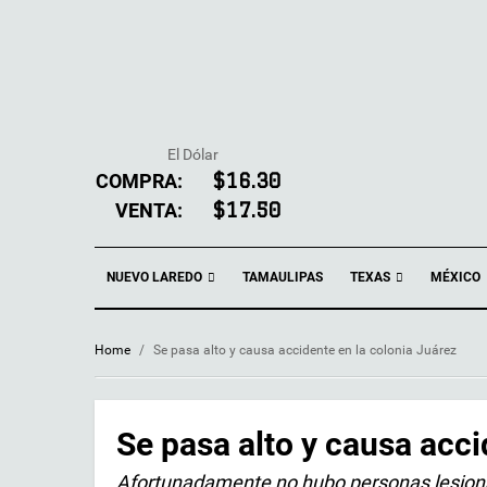
El Dólar
COMPRA:
$16.30
VENTA:
$17.50
NUEVO LAREDO
TEXAS
TAMAULIPAS
MÉXICO
Home
/
Se pasa alto y causa accidente en la colonia Juárez
Se pasa alto y causa acci
Afortunadamente no hubo personas lesion