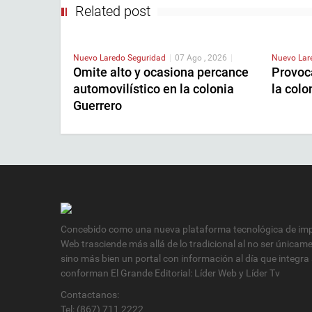
Related post
Nuevo Laredo
Seguridad
|
07 Ago , 2026
|
Nuevo La
Omite alto y ocasiona percance
Provoca
automovilístico en la colonia
la col
Guerrero
Concebido como una nueva plataforma tecnológica de impa
Web trasciende más allá de lo tradicional al no ser únicam
sino más bien un portal con información al día que integra
conforman El Grande Editorial: Líder Web y Líder Tv
Contactanos:
Tel: (867) 711 2222