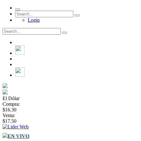
Login
El Dólar
Compra:
$16.30
Venta:
$17.50
EN VIVO