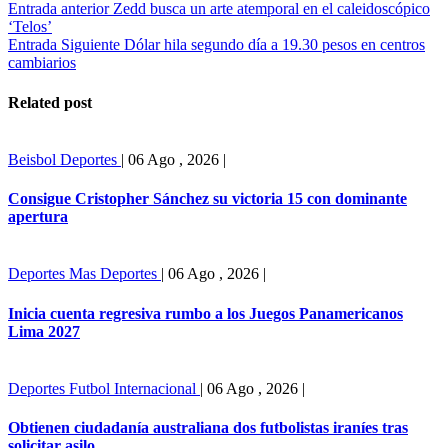
Entrada anterior
Zedd busca un arte atemporal en el caleidoscópico
‘Telos’
Entrada Siguiente
Dólar hila segundo día a 19.30 pesos en centros
cambiarios
Related post
Beisbol
Deportes
|
06 Ago , 2026
|
Consigue Cristopher Sánchez su victoria 15 con dominante
apertura
Deportes
Mas Deportes
|
06 Ago , 2026
|
Inicia cuenta regresiva rumbo a los Juegos Panamericanos
Lima 2027
Deportes
Futbol Internacional
|
06 Ago , 2026
|
Obtienen ciudadanía australiana dos futbolistas iraníes tras
solicitar asilo