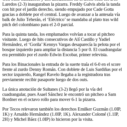
Laredos (2-3) inauguraban la pizarra. Freddy Galvis abría la tanda
con hit por el jardín derecho, siendo empujado por Cade Gotta
gracias a doblete por el central. Luego de avanzar a la antesala vía
balk de Julio Teherán, el ‘Eléctrico’ se mandaba al plato tras wild
pitch del colombiano para el 2-0 parcial.
Para la quinta tanda, los emplumados volvían a tocar al pitcheo
visitante. Luego de hits consecutivos de Alí Castillo y Yadiel
Hernández, el ‘Gorila’ Kennys Vargas desaparecía la pelota por el
bosque izquierdo para ampliar la distancia 5 por 0. El cuadrangular
era permitido por el zurdo Edwin Escobar, primer relevista.
Para los Binacionales la entrada de la suerte traía el 6-0 en el score
frente al zurdo Denny Román. Con doblete de Luis Sardiñas por el
sector izquierdo, Rangel Ravelo llegaba a la registradora tras
previamente recibir pasaporte luego de dos outs.
La única anotación de Sultanes (3-2) llegó por la vía del
cuadrangular, pues Asael Sánchez le encontró un pitcheo a Sam
Bordner en el octavo rollo para mover 6-1 la pizarra.
Por Tecos relevaron también los derechos Emilker Guzmán (1.0IP,
1K) y Arnaldo Hernández (1.0IP, 1K). Alexander Colomé (1.1IP,
2H) y Michel Báez (1.0IP) lo hicieron por la visita.