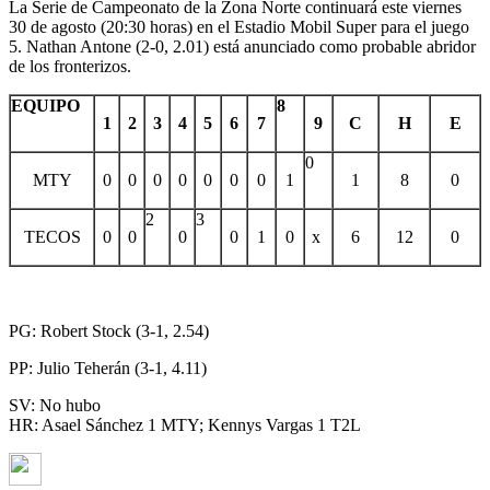
La Serie de Campeonato de la Zona Norte continuará este viernes
30 de agosto (20:30 horas) en el Estadio Mobil Super para el juego
5. Nathan Antone (2-0, 2.01) está anunciado como probable abridor
de los fronterizos.
EQUIPO
8
1
2
3
4
5
6
7
9
C
H
E
0
MTY
0
0
0
0
0
0
0
1
1
8
0
2
3
TECOS
0
0
0
0
1
0
x
6
12
0
PG: Robert Stock (3-1, 2.54)
PP: Julio Teherán (3-1, 4.11)
SV: No hubo
HR: Asael Sánchez 1 MTY; Kennys Vargas 1 T2L