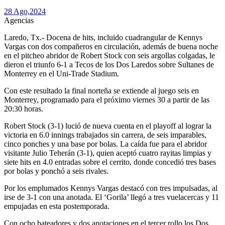
28 Ago,
2024
Agencias
Laredo, Tx
.- Docena de hits, incluido cuadrangular de Kennys
Vargas con dos compañeros en circulación, además de buena noche
en el pitcheo abridor de Robert Stock con seis argollas colgadas, le
dieron el triunfo 6-1 a Tecos de los Dos Laredos sobre Sultanes de
Monterrey en el Uni-Trade Stadium.
Con este resultado la final norteña se extiende al juego seis en
Monterrey, programado para el próximo viernes 30 a partir de las
20:30 horas.
Robert Stock (3-1) lució de nueva cuenta en el playoff al lograr la
victoria en 6.0 innings trabajados sin carrera, de seis imparables,
cinco ponches y una base por bolas. La caída fue para el abridor
visitante Julio Teherán (3-1), quien aceptó cuatro rayitas limpias y
siete hits en 4.0 entradas sobre el cerrito, donde concedió tres bases
por bolas y ponchó a seis rivales.
Por los emplumados Kennys Vargas destacó con tres impulsadas, al
irse de 3-1 con una anotada. El ‘Gorila’ llegó a tres vuelacercas y 11
empujadas en esta postemporada.
Con ocho bateadores y dos anotaciones en el tercer rollo los Dos